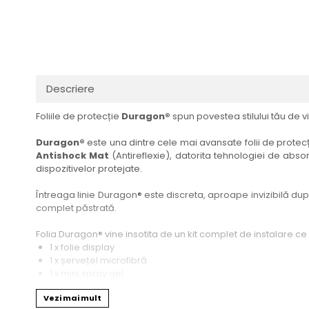
Haier
Huawei
Lexus
Skmei
Honor
HUION
Maserati
Suunto
HP
Icemobile
Mazda
The iHealth
HTC
Infinix
Mercedes-Benz
vivo
Descriere
Huawei
itel
MG
Xiaomi
Foliile de protecție
Duragon®
spun povestea stilului tău de vi
Icemobile
Lenovo
Mini Cooper
Infinix
LG
Mitsubishi
Duragon®
este una dintre cele mai avansate folii de protecți
Antishock Mat
(Antireflexie), datorita tehnologiei de absor
Intex
Microsoft
Nissan
dispozitivelor protejate.
iQOO
Motorola
Opel
Întreaga linie Duragon® este discreta, aproape invizibilă dupa 
Itel
Nokia
Peugeot
complet păstrată.
Jolla
OnePlus
Porsche
Folia Duragon® vine insotita de un kit complet de instalare ce
Kyocera
Oppo
Renault
1 x folie display
1 x șervețel microfibră
Lava
Oukitel
Seat
1 x mini spray gel
1 x mini racletă
Leeco
Plum
Skoda
Vezi mai mult
Fiecare folie este tăiată astfel încât să fie compatibilă cu mod