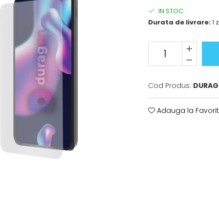
IN STOC
Durata de livrare:
1 z
Cod Produs:
DURAG
Adauga la Favori