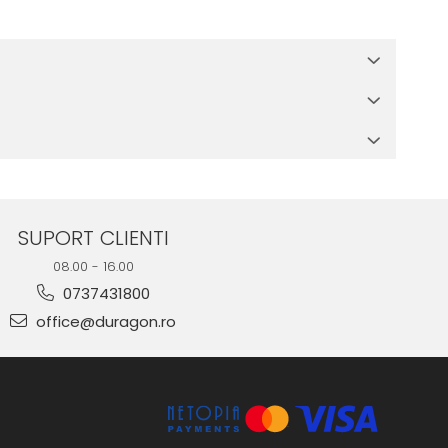
 in cutia produsului te vor ghida pas cu pas catre o instalare
e suprafata, insa dispozitivul va fi complet functional.
SUPORT CLIENTI
08.00 - 16.00
0737431800
office@duragon.ro