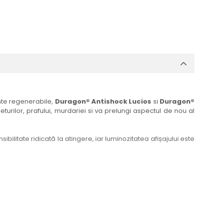
ante regenerabile,
Duragon® Antishock Lucios
si
Duragon®
eturilor, prafului, murdariei si va prelungi aspectul de nou al
bilitate ridicată la atingere, iar luminozitatea afișajului este