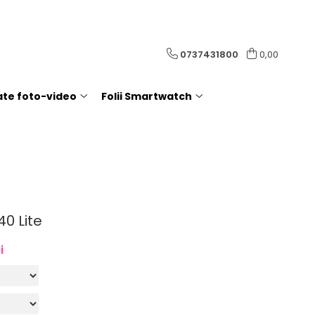
0737431800
0,00
rate foto-video
Folii Smartwatch
40 Lite
i