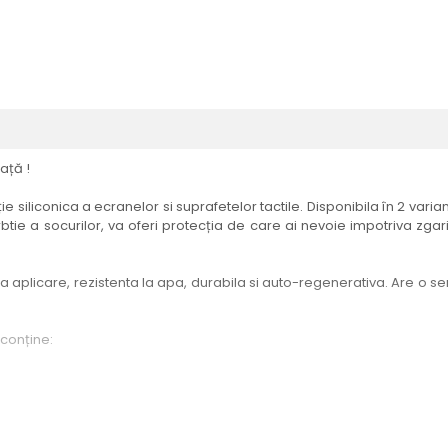
ață !
e siliconica a ecranelor si suprafetelor tactile. Disponibila în 2 vari
btie a socurilor, va oferi protecția de care ai nevoie impotriva zgari
aplicare, rezistenta la apa, durabila si auto-regenerativa. Are o sensi
 conține:
elul menționat în titlul produsului.