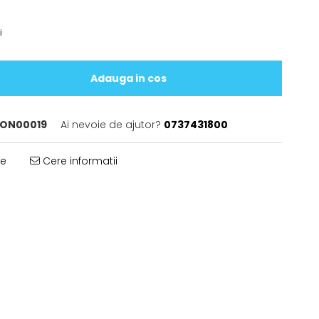
i
Adauga in cos
ON00019
Ai nevoie de ajutor?
0737431800
te
Cere informatii