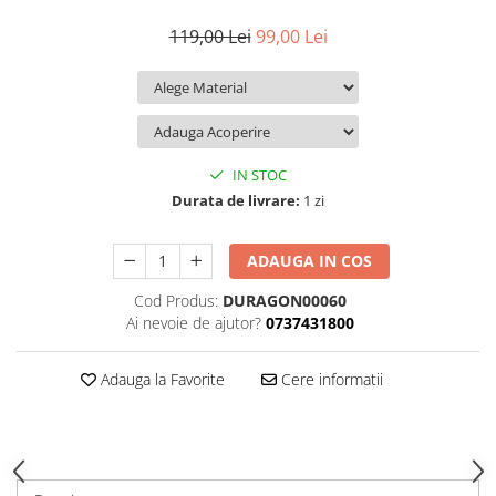
iQOO
Motorola
Opel
119,00 Lei
99,00 Lei
Itel
Nokia
Peugeot
Jolla
OnePlus
Porsche
Kyocera
Oppo
Renault
Lava
Oukitel
Seat
IN STOC
Leeco
Plum
Skoda
Durata de livrare:
1 zi
Lenovo
Realme
Ssangyong
ADAUGA IN COS
LG
Samsung
Subaru
Cod Produs:
DURAGON00060
Maxwest
Sanko
Suzuki
Ai nevoie de ajutor?
0737431800
Meizu
T-Mobile
Tesla
Micromax
TCL
Toyota
Adauga la Favorite
Cere informatii
Microsoft
Tecno
Volkswagen
Motorola
UGEE
Volvo
Nio
Ulefone