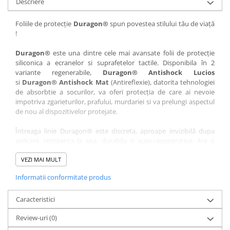
Descriere
Nokia
Umidigi
Nothing
verykool
Foliile de protecție
Duragon®
spun povestea stilului tău de viață
!
OnePlus
Vivo
Oppo
Vodafone
Duragon®
este una dintre cele mai avansate folii de protecție
siliconica a ecranelor si suprafetelor tactile. Disponibila în 2
Orange
Wacom
variante regenerabile,
Duragon® Antishock Lucios
si
Duragon® Antishock Mat
(Antireflexie), datorita tehnologiei
Oukitel
Xiaomi
de absorbtie a socurilor, va oferi protecția de care ai nevoie
Palm
Yezz
impotriva zgarieturilor, prafului, murdariei si va prelungi aspectul
de nou al dispozitivelor protejate.
Panasonic
Zamolxe
Întreaga linie Duragon® este discreta, aproape invizibilă dupa
Plum
ZTE
aplicare, rezistenta la apa, durabila si auto-regenerativa. Are o
Posh
sensibilitate ridicată la atingere, iar luminozitatea afișajului este
complet păstrată.
VEZI MAI MULT
Qmobile
Informatii conformitate produs
Folia Duragon® vine insotita de un kit complet de instalare ce
Razer
conține:
Realme
Caracteristici
1 x folie display
1 x șervețel microfibră
Samsung
Review-uri
(0)
1 x mini spray gel
Sharp
1 x mini racletă