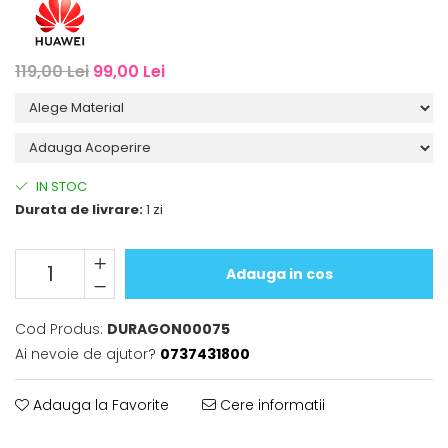
iQOO
Motorola
Opel
Itel
Nokia
Peugeot
119,00 Lei
99,00 Lei
Jolla
OnePlus
Porsche
Kyocera
Oppo
Renault
Lava
Oukitel
Seat
Leeco
Plum
Skoda
IN STOC
Lenovo
Realme
Ssangyong
Durata de livrare:
1 zi
LG
Samsung
Subaru
Maxwest
Sanko
Suzuki
Adauga in cos
Meizu
T-Mobile
Tesla
Cod Produs:
DURAGON00075
Micromax
TCL
Toyota
Ai nevoie de ajutor?
0737431800
Microsoft
Tecno
Volkswagen
Motorola
UGEE
Volvo
Adauga la Favorite
Cere informatii
Nio
Ulefone