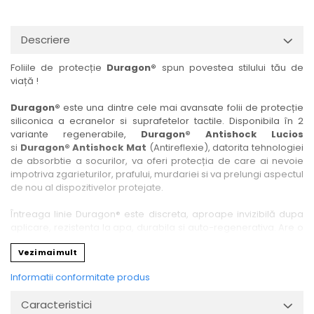
Nokia
Umidigi
Nothing
verykool
Descriere
OnePlus
Vivo
Foliile de protecție
Duragon®
spun povestea stilului tău de
Oppo
Vodafone
viață !
Orange
Wacom
Duragon®
este una dintre cele mai avansate folii de protecție
Oukitel
Xiaomi
siliconica a ecranelor si suprafetelor tactile. Disponibila în 2
variante regenerabile,
Duragon® Antishock Lucios
Palm
Yezz
si
Duragon® Antishock Mat
(Antireflexie), datorita tehnologiei
Panasonic
Zamolxe
de absorbtie a socurilor, va oferi protecția de care ai nevoie
impotriva zgarieturilor, prafului, murdariei si va prelungi aspectul
Plum
ZTE
de nou al dispozitivelor protejate.
Posh
Întreaga linie Duragon® este discreta, aproape invizibilă dupa
Qmobile
aplicare, rezistenta la apa, durabila si auto-regenerativa. Are o
sensibilitate ridicată la atingere, iar luminozitatea afișajului este
Razer
Vezi mai mult
complet păstrată.
Realme
Informatii conformitate produs
Folia Duragon® vine insotita de un kit complet de instalare ce
Samsung
conține:
Caracteristici
1 x folie display
Sharp