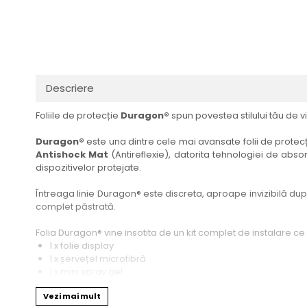
Haier
Huawei
Lexus
Skmei
Honor
HUION
Maserati
Suunto
HP
Icemobile
Mazda
The iHealth
HTC
Infinix
Mercedes-Benz
vivo
Descriere
Huawei
itel
MG
Xiaomi
Foliile de protecție
Duragon®
spun povestea stilului tău de vi
Icemobile
Lenovo
Mini Cooper
Infinix
LG
Mitsubishi
Duragon®
este una dintre cele mai avansate folii de protecți
Antishock Mat
(Antireflexie), datorita tehnologiei de absor
Intex
Microsoft
Nissan
dispozitivelor protejate.
iQOO
Motorola
Opel
Întreaga linie Duragon® este discreta, aproape invizibilă dupa 
Itel
Nokia
Peugeot
complet păstrată.
Jolla
OnePlus
Porsche
Folia Duragon® vine insotita de un kit complet de instalare ce
Kyocera
Oppo
Renault
1 x folie display
1 x șervețel microfibră
Lava
Oukitel
Seat
1 x mini spray gel
1 x mini racletă
Leeco
Plum
Skoda
Vezi mai mult
Fiecare folie este tăiată astfel încât să fie compatibilă cu mod