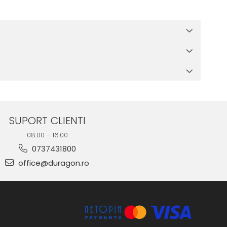
 in cutia produsului te vor ghida pas cu pas catre o instalare
e suprafata, insa dispozitivul va fi complet functional.
SUPORT CLIENTI
08.00 - 16.00
0737431800
office@duragon.ro