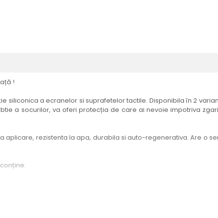
ață !
e siliconica a ecranelor si suprafetelor tactile. Disponibila în 2 vari
btie a socurilor, va oferi protecția de care ai nevoie impotriva zgari
aplicare, rezistenta la apa, durabila si auto-regenerativa. Are o sensi
 conține:
elul menționat în titlul produsului.