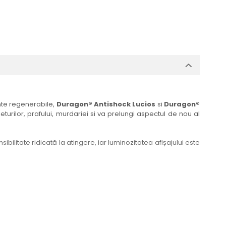
ante regenerabile,
Duragon® Antishock Lucios
si
Duragon®
eturilor, prafului, murdariei si va prelungi aspectul de nou al
bilitate ridicată la atingere, iar luminozitatea afișajului este