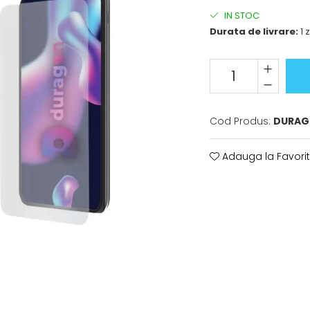
IN STOC
Durata de livrare:
1 z
Cod Produs:
DURAG
Adauga la Favori