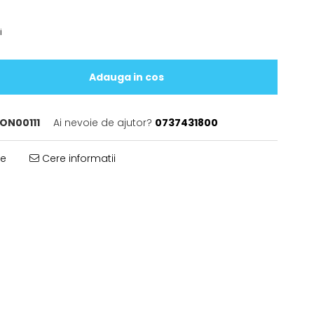
i
Adauga in cos
ON00111
Ai nevoie de ajutor?
0737431800
te
Cere informatii