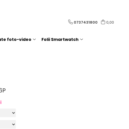
0737431800
0,00
rate foto-video
Folii Smartwatch
6P
i