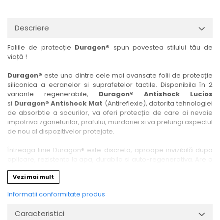
Nokia
Umidigi
Nothing
verykool
Descriere
OnePlus
Vivo
Foliile de protecție
Duragon®
spun povestea stilului tău de
Oppo
Vodafone
viață !
Orange
Wacom
Duragon®
este una dintre cele mai avansate folii de protecție
Oukitel
Xiaomi
siliconica a ecranelor si suprafetelor tactile. Disponibila în 2
variante regenerabile,
Duragon® Antishock Lucios
Palm
Yezz
si
Duragon® Antishock Mat
(Antireflexie), datorita tehnologiei
Panasonic
Zamolxe
de absorbtie a socurilor, va oferi protecția de care ai nevoie
impotriva zgarieturilor, prafului, murdariei si va prelungi aspectul
Plum
ZTE
de nou al dispozitivelor protejate.
Posh
Întreaga linie Duragon® este discreta, aproape invizibilă dupa
Qmobile
aplicare, rezistenta la apa, durabila si auto-regenerativa. Are o
sensibilitate ridicată la atingere, iar luminozitatea afișajului este
Razer
Vezi mai mult
complet păstrată.
Realme
Informatii conformitate produs
Folia Duragon® vine insotita de un kit complet de instalare ce
Samsung
conține:
Caracteristici
1 x folie display
Sharp