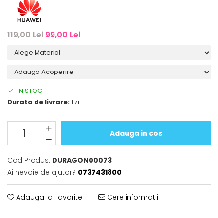
iQOO
Motorola
Opel
Itel
Nokia
Peugeot
119,00 Lei
99,00 Lei
Jolla
OnePlus
Porsche
Kyocera
Oppo
Renault
Lava
Oukitel
Seat
Leeco
Plum
Skoda
IN STOC
Lenovo
Realme
Ssangyong
Durata de livrare:
1 zi
LG
Samsung
Subaru
Maxwest
Sanko
Suzuki
Adauga in cos
Meizu
T-Mobile
Tesla
Cod Produs:
DURAGON00073
Micromax
TCL
Toyota
Ai nevoie de ajutor?
0737431800
Microsoft
Tecno
Volkswagen
Motorola
UGEE
Volvo
Adauga la Favorite
Cere informatii
Nio
Ulefone