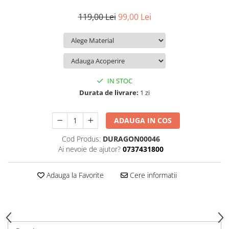
iQOO
Motorola
Opel
119,00 Lei
99,00 Lei
Itel
Nokia
Peugeot
Jolla
OnePlus
Porsche
Kyocera
Oppo
Renault
Lava
Oukitel
Seat
IN STOC
Leeco
Plum
Skoda
Durata de livrare:
1 zi
Lenovo
Realme
Ssangyong
ADAUGA IN COS
LG
Samsung
Subaru
Cod Produs:
DURAGON00046
Maxwest
Sanko
Suzuki
Ai nevoie de ajutor?
0737431800
Meizu
T-Mobile
Tesla
Micromax
TCL
Toyota
Adauga la Favorite
Cere informatii
Microsoft
Tecno
Volkswagen
Motorola
UGEE
Volvo
Nio
Ulefone