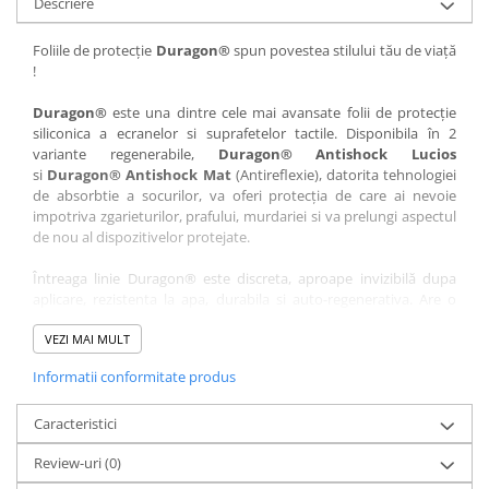
Descriere
Nokia
Umidigi
Nothing
verykool
Foliile de protecție
Duragon®
spun povestea stilului tău de viață
!
OnePlus
Vivo
Oppo
Vodafone
Duragon®
este una dintre cele mai avansate folii de protecție
siliconica a ecranelor si suprafetelor tactile. Disponibila în 2
Orange
Wacom
variante regenerabile,
Duragon® Antishock Lucios
si
Duragon® Antishock Mat
(Antireflexie), datorita tehnologiei
Oukitel
Xiaomi
de absorbtie a socurilor, va oferi protecția de care ai nevoie
Palm
Yezz
impotriva zgarieturilor, prafului, murdariei si va prelungi aspectul
de nou al dispozitivelor protejate.
Panasonic
Zamolxe
Întreaga linie Duragon® este discreta, aproape invizibilă dupa
Plum
ZTE
aplicare, rezistenta la apa, durabila si auto-regenerativa. Are o
Posh
sensibilitate ridicată la atingere, iar luminozitatea afișajului este
complet păstrată.
VEZI MAI MULT
Qmobile
Informatii conformitate produs
Folia Duragon® vine insotita de un kit complet de instalare ce
Razer
conține:
Realme
Caracteristici
1 x folie display
1 x șervețel microfibră
Samsung
Review-uri
(0)
1 x mini spray gel
Sharp
1 x mini racletă