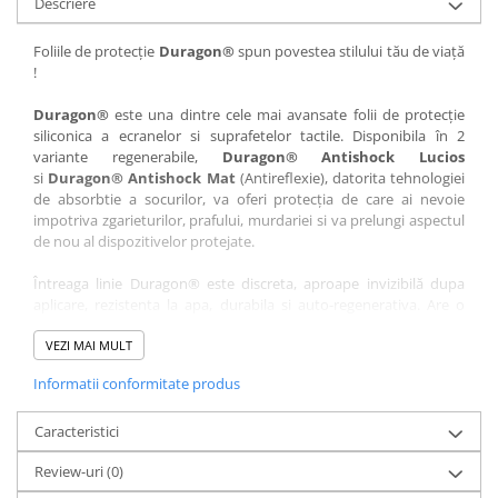
Descriere
Nokia
Umidigi
Nothing
verykool
Foliile de protecție
Duragon®
spun povestea stilului tău de viață
!
OnePlus
Vivo
Oppo
Vodafone
Duragon®
este una dintre cele mai avansate folii de protecție
siliconica a ecranelor si suprafetelor tactile. Disponibila în 2
Orange
Wacom
variante regenerabile,
Duragon® Antishock Lucios
si
Duragon® Antishock Mat
(Antireflexie), datorita tehnologiei
Oukitel
Xiaomi
de absorbtie a socurilor, va oferi protecția de care ai nevoie
Palm
Yezz
impotriva zgarieturilor, prafului, murdariei si va prelungi aspectul
de nou al dispozitivelor protejate.
Panasonic
Zamolxe
Întreaga linie Duragon® este discreta, aproape invizibilă dupa
Plum
ZTE
aplicare, rezistenta la apa, durabila si auto-regenerativa. Are o
Posh
sensibilitate ridicată la atingere, iar luminozitatea afișajului este
complet păstrată.
VEZI MAI MULT
Qmobile
Informatii conformitate produs
Folia Duragon® vine insotita de un kit complet de instalare ce
Razer
conține:
Realme
Caracteristici
1 x folie display
1 x șervețel microfibră
Samsung
Review-uri
(0)
1 x mini spray gel
Sharp
1 x mini racletă