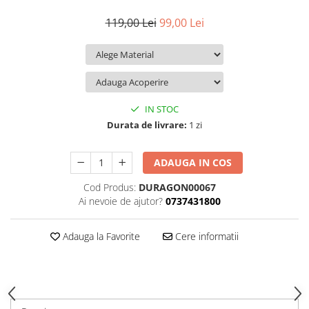
iQOO
Motorola
Opel
119,00 Lei
99,00 Lei
Itel
Nokia
Peugeot
Jolla
OnePlus
Porsche
Kyocera
Oppo
Renault
Lava
Oukitel
Seat
IN STOC
Leeco
Plum
Skoda
Durata de livrare:
1 zi
Lenovo
Realme
Ssangyong
ADAUGA IN COS
LG
Samsung
Subaru
Cod Produs:
DURAGON00067
Maxwest
Sanko
Suzuki
Ai nevoie de ajutor?
0737431800
Meizu
T-Mobile
Tesla
Micromax
TCL
Toyota
Adauga la Favorite
Cere informatii
Microsoft
Tecno
Volkswagen
Motorola
UGEE
Volvo
Nio
Ulefone