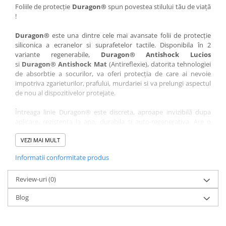
Nokia
Umidigi
Foliile de protecție
Duragon®
spun povestea stilului tău de viață
!
Nothing
verykool
Duragon®
este una dintre cele mai avansate folii de protecție
OnePlus
Vivo
siliconica a ecranelor si suprafetelor tactile. Disponibila în 2
Oppo
Vodafone
variante regenerabile,
Duragon® Antishock Lucios
si
Duragon® Antishock Mat
(Antireflexie), datorita tehnologiei
Orange
Wacom
de absorbtie a socurilor, va oferi protecția de care ai nevoie
Oukitel
Xiaomi
impotriva zgarieturilor, prafului, murdariei si va prelungi aspectul
de nou al dispozitivelor protejate.
Palm
Yezz
Întreaga linie Duragon® este discreta, aproape invizibilă dupa
Panasonic
Zamolxe
aplicare, rezistenta la apa, durabila si auto-regenerativa. Are o
Plum
ZTE
sensibilitate ridicată la atingere, iar luminozitatea afișajului este
complet păstrată.
VEZI MAI MULT
Posh
Informatii conformitate produs
Folia Duragon® vine insotita de un kit complet de instalare ce
Qmobile
conține:
Razer
Review-uri
1 x folie display
(0)
1 x șervețel microfibră
Realme
Blog
1 x mini spray gel
Samsung
1 x mini racletă
Fiecare folie este tăiată astfel încât să fie compatibilă cu modelul
Sharp