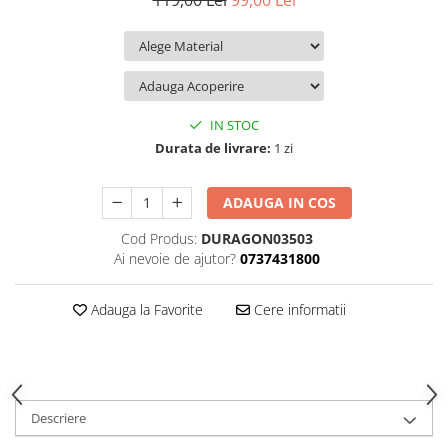
119,00 Lei
99,00 Lei
iQOO
Motorola
Opel
Itel
Nokia
Peugeot
Jolla
OnePlus
Porsche
Kyocera
Oppo
Renault
IN STOC
Lava
Oukitel
Seat
Durata de livrare:
1 zi
Leeco
Plum
Skoda
ADAUGA IN COS
Lenovo
Realme
Ssangyong
Cod Produs:
DURAGON03503
LG
Samsung
Subaru
Ai nevoie de ajutor?
0737431800
Maxwest
Sanko
Suzuki
Meizu
T-Mobile
Tesla
Adauga la Favorite
Cere informatii
Micromax
TCL
Toyota
Microsoft
Tecno
Volkswagen
Motorola
UGEE
Volvo
Descriere
Nio
Ulefone