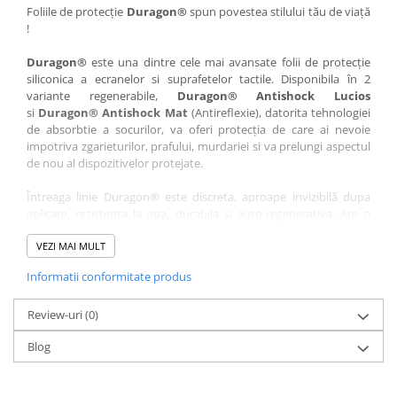
Nokia
Umidigi
Foliile de protecție
Duragon®
spun povestea stilului tău de viață
!
Nothing
verykool
Duragon®
este una dintre cele mai avansate folii de protecție
OnePlus
Vivo
siliconica a ecranelor si suprafetelor tactile. Disponibila în 2
Oppo
Vodafone
variante regenerabile,
Duragon® Antishock Lucios
si
Duragon® Antishock Mat
(Antireflexie), datorita tehnologiei
Orange
Wacom
de absorbtie a socurilor, va oferi protecția de care ai nevoie
Oukitel
Xiaomi
impotriva zgarieturilor, prafului, murdariei si va prelungi aspectul
de nou al dispozitivelor protejate.
Palm
Yezz
Întreaga linie Duragon® este discreta, aproape invizibilă dupa
Panasonic
Zamolxe
aplicare, rezistenta la apa, durabila si auto-regenerativa. Are o
Plum
ZTE
sensibilitate ridicată la atingere, iar luminozitatea afișajului este
complet păstrată.
VEZI MAI MULT
Posh
Informatii conformitate produs
Folia Duragon® vine insotita de un kit complet de instalare ce
Qmobile
conține:
Razer
Review-uri
1 x folie display
(0)
1 x șervețel microfibră
Realme
Blog
1 x mini spray gel
Samsung
1 x mini racletă
Fiecare folie este tăiată astfel încât să fie compatibilă cu modelul
Sharp