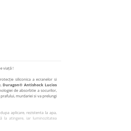
e viață !
otecție siliconica a ecranelor si
e,
Duragon® Antishock Lucios
nologiei de absorbtie a socurilor,
 prafului, murdariei si va prelungi
dupa aplicare, rezistenta la apa,
tă la atingere, iar luminozitatea