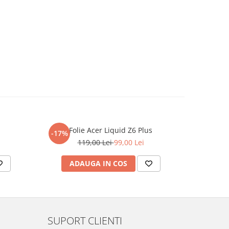
Folie Acer Liquid Z6 Plus
F
-17%
-17%
119,00 Lei
99,00 Lei
ADAUGA IN COS
AD
SUPORT CLIENTI