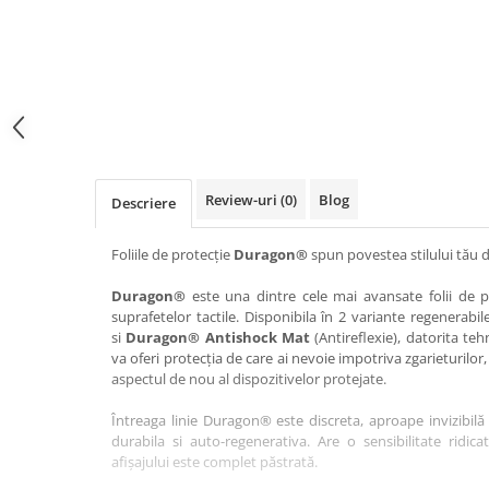
Haier
Huawei
Lexus
Skmei
Honor
HUION
Maserati
Suunto
HP
Icemobile
Mazda
The iHealth
HTC
Infinix
Mercedes-Benz
vivo
Huawei
itel
MG
Xiaomi
Icemobile
Lenovo
Mini Cooper
Review-uri
(0)
Blog
Descriere
Infinix
LG
Mitsubishi
Intex
Microsoft
Nissan
Foliile de protecție
Duragon®
spun povestea stilului tău d
iQOO
Motorola
Opel
Duragon®
este una dintre cele mai avansate folii de pr
suprafetelor tactile. Disponibila în 2 variante regenerabil
Itel
Nokia
Peugeot
si
Duragon® Antishock Mat
(Antireflexie), datorita teh
Jolla
OnePlus
Porsche
va oferi protecția de care ai nevoie impotriva zgarieturilor,
aspectul de nou al dispozitivelor protejate.
Kyocera
Oppo
Renault
Întreaga linie Duragon® este discreta, aproape invizibilă 
Lava
Oukitel
Seat
durabila si auto-regenerativa. Are o sensibilitate ridica
Leeco
Plum
Skoda
afișajului este complet păstrată.