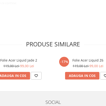
 ce conține:
ă cu modelul menționat în titlul
xperienta anterioara cu produse
PRODUSE SIMILARE
ului te vor ghida pas cu pas catre
tentie sporita in urmatoarele ore
ata, insa dispozitivul va fi complet
Folie Acer Liquid Jade 2
Folie Acer Liquid Z6
-17%
119,00 Lei
99,00 Lei
119,00 Lei
99,00 Lei
elul următor !
ADAUGA IN COS
ADAUGA IN COS
SOCIAL