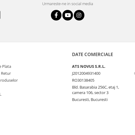
Urmareste-ne in social media
DATE COMERCIALE
 Plata
ATS NOVUS S.R.L.
e Retur
J2012004931400
Produselor
RO30138405
Bld. Basarabia 256C, etaj 1,
camera 106, sector 3
L
Bucuresti, Bucuresti