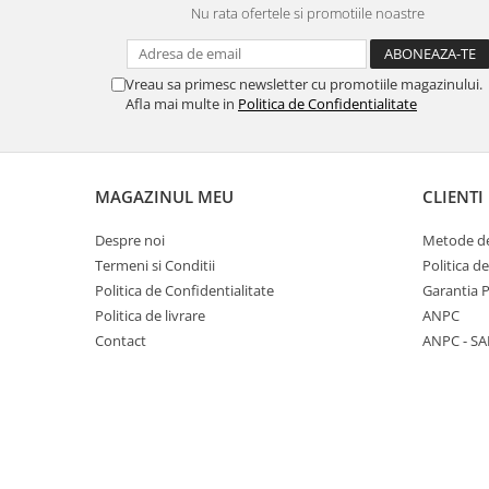
Nu rata ofertele si promotiile noastre
Panasonic
Zamolxe
Plum
ZTE
Vreau sa primesc newsletter cu promotiile magazinului.
Posh
Afla mai multe in
Politica de Confidentialitate
Qmobile
Razer
Realme
MAGAZINUL MEU
CLIENTI
Samsung
Despre noi
Metode de
Sharp
Termeni si Conditii
Politica d
Sonim
Politica de Confidentialitate
Garantia 
Politica de livrare
ANPC
Sony
Contact
ANPC - SA
T-mobile
TCL
Tecno
Ulefone