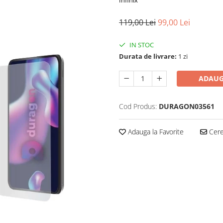
Infinix
119,00 Lei
99,00 Lei
IN STOC
Durata de livrare:
1 zi
ADAUG
Cod Produs:
DURAGON03561
Adauga la Favorite
Cere 