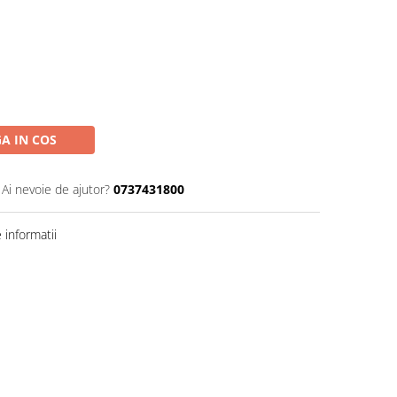
A IN COS
Ai nevoie de ajutor?
0737431800
informatii