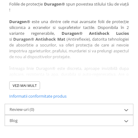
Nokia
Umidigi
Foliile de protecție
Duragon®
spun povestea stilului tău de viață
!
Nothing
verykool
Duragon®
este una dintre cele mai avansate folii de protecție
OnePlus
Vivo
siliconica a ecranelor si suprafetelor tactile. Disponibila în 2
Oppo
Vodafone
variante regenerabile,
Duragon® Antishock Lucios
si
Duragon® Antishock Mat
(Antireflexie), datorita tehnologiei
Orange
Wacom
de absorbtie a socurilor, va oferi protecția de care ai nevoie
Oukitel
Xiaomi
impotriva zgarieturilor, prafului, murdariei si va prelungi aspectul
de nou al dispozitivelor protejate.
Palm
Yezz
Întreaga linie Duragon® este discreta, aproape invizibilă dupa
Panasonic
Zamolxe
aplicare, rezistenta la apa, durabila si auto-regenerativa. Are o
Plum
ZTE
sensibilitate ridicată la atingere, iar luminozitatea afișajului este
complet păstrată.
VEZI MAI MULT
Posh
Informatii conformitate produs
Folia Duragon® vine insotita de un kit complet de instalare ce
Qmobile
conține:
Razer
Review-uri
1 x folie display
(0)
1 x șervețel microfibră
Realme
Blog
1 x mini spray gel
Samsung
1 x mini racletă
Fiecare folie este tăiată astfel încât să fie compatibilă cu modelul
Sharp