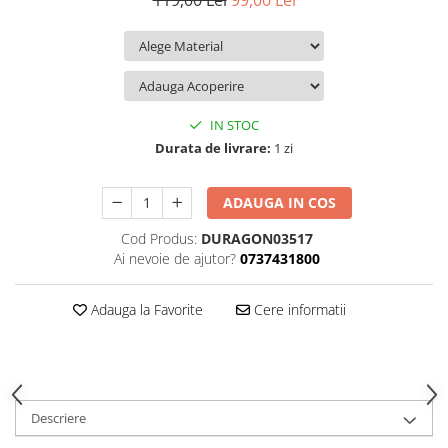
119,00 Lei
99,00 Lei
iQOO
Motorola
Opel
Itel
Nokia
Peugeot
Jolla
OnePlus
Porsche
Kyocera
Oppo
Renault
IN STOC
Lava
Oukitel
Seat
Durata de livrare:
1 zi
Leeco
Plum
Skoda
ADAUGA IN COS
Lenovo
Realme
Ssangyong
Cod Produs:
DURAGON03517
LG
Samsung
Subaru
Ai nevoie de ajutor?
0737431800
Maxwest
Sanko
Suzuki
Meizu
T-Mobile
Tesla
Adauga la Favorite
Cere informatii
Micromax
TCL
Toyota
Microsoft
Tecno
Volkswagen
Motorola
UGEE
Volvo
Descriere
Nio
Ulefone