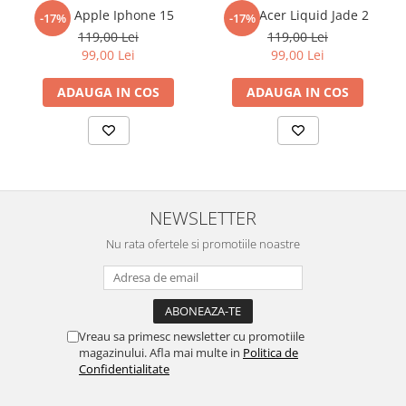
reusita. Se recomanda totusi o manipulare cu atentie sporita in
Folie Apple Iphone 15
Folie Acer Liquid Jade 2
-17%
-17%
Sonim
urmatoarele ore dupa instalare, astfel incat folia sa se stabilizeze
119,00 Lei
119,00 Lei
pe suprafata, insa dispozitivul va fi complet functional.
Sony
99,00 Lei
99,00 Lei
Cu acoperirea
Duragon®
, protectia ecranului trece la nivelul
T-mobile
ADAUGA IN COS
ADAUGA IN COS
următor !
TCL
Tecno
Ulefone
Unnecto
NEWSLETTER
Verykool
Nu rata ofertele si promotiile noastre
Vivo
Vodafone
Wiko
Xiaomi
Vreau sa primesc newsletter cu promotiile
magazinului. Afla mai multe in
Politica de
Xolo
Confidentialitate
Yezz