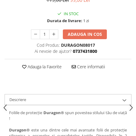
119,00 Lei
99,00 Lei
iQOO
Motorola
Opel
IN STOC
Itel
Nokia
Peugeot
Durata de livrare:
1 zi
Jolla
OnePlus
Porsche
ADAUGA IN COS
Kyocera
Oppo
Renault
Lava
Oukitel
Seat
Cod Produs:
DURAGON08017
Ai nevoie de ajutor?
0737431800
Leeco
Plum
Skoda
Lenovo
Realme
Ssangyong
Adauga la Favorite
Cere informatii
LG
Samsung
Subaru
Maxwest
Sanko
Suzuki
Meizu
T-Mobile
Tesla
Descriere
Micromax
TCL
Toyota
Microsoft
Tecno
Volkswagen
Foliile de protecție
Duragon®
spun povestea stilului tău de viață
!
Motorola
UGEE
Volvo
Nio
Ulefone
Duragon®
este una dintre cele mai avansate folii de protecție
siliconica a ecranelor si suprafetelor tactile. Disponibila în 2