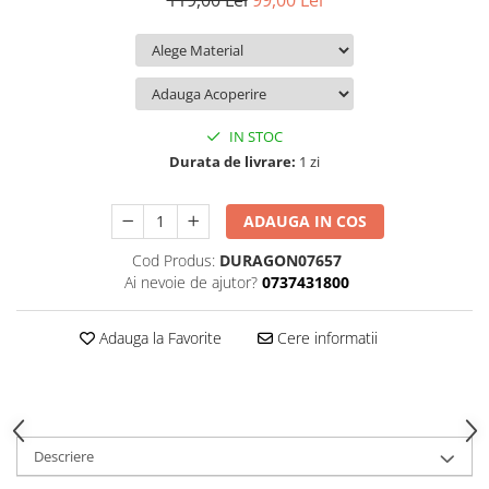
119,00 Lei
99,00 Lei
iQOO
Motorola
Opel
Itel
Nokia
Peugeot
Jolla
OnePlus
Porsche
Kyocera
Oppo
Renault
IN STOC
Lava
Oukitel
Seat
Durata de livrare:
1 zi
Leeco
Plum
Skoda
ADAUGA IN COS
Lenovo
Realme
Ssangyong
Cod Produs:
DURAGON07657
LG
Samsung
Subaru
Ai nevoie de ajutor?
0737431800
Maxwest
Sanko
Suzuki
Meizu
T-Mobile
Tesla
Adauga la Favorite
Cere informatii
Micromax
TCL
Toyota
Microsoft
Tecno
Volkswagen
Motorola
UGEE
Volvo
Descriere
Nio
Ulefone