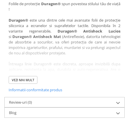
Nokia
Umidigi
Foliile de protecție
Duragon®
spun povestea stilului tău de viață
!
Nothing
verykool
Duragon®
este una dintre cele mai avansate folii de protecție
OnePlus
Vivo
siliconica a ecranelor si suprafetelor tactile. Disponibila în 2
Oppo
Vodafone
variante regenerabile,
Duragon® Antishock Lucios
si
Duragon® Antishock Mat
(Antireflexie), datorita tehnologiei
Orange
Wacom
de absorbtie a socurilor, va oferi protecția de care ai nevoie
Oukitel
Xiaomi
impotriva zgarieturilor, prafului, murdariei si va prelungi aspectul
de nou al dispozitivelor protejate.
Palm
Yezz
Întreaga linie Duragon® este discreta, aproape invizibilă dupa
Panasonic
Zamolxe
aplicare, rezistenta la apa, durabila si auto-regenerativa. Are o
Plum
ZTE
sensibilitate ridicată la atingere, iar luminozitatea afișajului este
complet păstrată.
VEZI MAI MULT
Posh
Informatii conformitate produs
Folia Duragon® vine insotita de un kit complet de instalare ce
Qmobile
conține:
Razer
Review-uri
1 x folie display
(0)
1 x șervețel microfibră
Realme
Blog
1 x mini spray gel
Samsung
1 x mini racletă
Fiecare folie este tăiată astfel încât să fie compatibilă cu modelul
Sharp