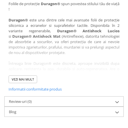
Nokia
Umidigi
Foliile de protecție
Duragon®
spun povestea stilului tău de viață
!
Nothing
verykool
Duragon®
este una dintre cele mai avansate folii de protecție
OnePlus
Vivo
siliconica a ecranelor si suprafetelor tactile. Disponibila în 2
Oppo
Vodafone
variante regenerabile,
Duragon® Antishock Lucios
si
Duragon® Antishock Mat
(Antireflexie), datorita tehnologiei
Orange
Wacom
de absorbtie a socurilor, va oferi protecția de care ai nevoie
Oukitel
Xiaomi
impotriva zgarieturilor, prafului, murdariei si va prelungi aspectul
de nou al dispozitivelor protejate.
Palm
Yezz
Întreaga linie Duragon® este discreta, aproape invizibilă dupa
Panasonic
Zamolxe
aplicare, rezistenta la apa, durabila si auto-regenerativa. Are o
Plum
ZTE
sensibilitate ridicată la atingere, iar luminozitatea afișajului este
complet păstrată.
VEZI MAI MULT
Posh
Informatii conformitate produs
Folia Duragon® vine insotita de un kit complet de instalare ce
Qmobile
conține:
Razer
Review-uri
1 x folie display
(0)
1 x șervețel microfibră
Realme
Blog
1 x mini spray gel
Samsung
1 x mini racletă
Fiecare folie este tăiată astfel încât să fie compatibilă cu modelul
Sharp