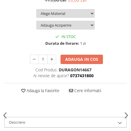
119,00 Lei
99,00 Lei
iQOO
Motorola
Opel
Itel
Nokia
Peugeot
Jolla
OnePlus
Porsche
Kyocera
Oppo
Renault
IN STOC
Lava
Oukitel
Seat
Durata de livrare:
1 zi
Leeco
Plum
Skoda
ADAUGA IN COS
Lenovo
Realme
Ssangyong
Cod Produs:
DURAGON14667
LG
Samsung
Subaru
Ai nevoie de ajutor?
0737431800
Maxwest
Sanko
Suzuki
Meizu
T-Mobile
Tesla
Adauga la Favorite
Cere informatii
Micromax
TCL
Toyota
Microsoft
Tecno
Volkswagen
Motorola
UGEE
Volvo
Descriere
Nio
Ulefone