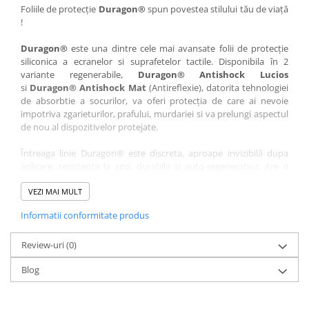
Nokia
Umidigi
Foliile de protecție
Duragon®
spun povestea stilului tău de viață
!
Nothing
verykool
Duragon®
este una dintre cele mai avansate folii de protecție
OnePlus
Vivo
siliconica a ecranelor si suprafetelor tactile. Disponibila în 2
Oppo
Vodafone
variante regenerabile,
Duragon® Antishock Lucios
si
Duragon® Antishock Mat
(Antireflexie), datorita tehnologiei
Orange
Wacom
de absorbtie a socurilor, va oferi protecția de care ai nevoie
Oukitel
Xiaomi
impotriva zgarieturilor, prafului, murdariei si va prelungi aspectul
de nou al dispozitivelor protejate.
Palm
Yezz
Întreaga linie Duragon® este discreta, aproape invizibilă dupa
Panasonic
Zamolxe
aplicare, rezistenta la apa, durabila si auto-regenerativa. Are o
Plum
ZTE
sensibilitate ridicată la atingere, iar luminozitatea afișajului este
complet păstrată.
VEZI MAI MULT
Posh
Informatii conformitate produs
Folia Duragon® vine insotita de un kit complet de instalare ce
Qmobile
conține:
Razer
Review-uri
1 x folie display
(0)
1 x șervețel microfibră
Realme
Blog
1 x mini spray gel
Samsung
1 x mini racletă
Fiecare folie este tăiată astfel încât să fie compatibilă cu modelul
Sharp