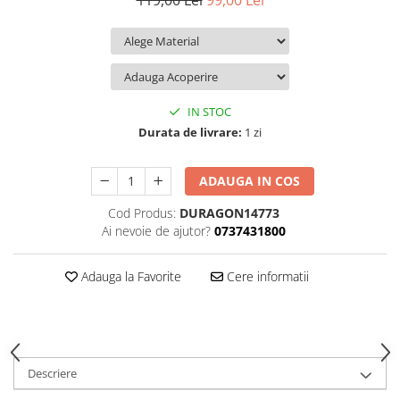
119,00 Lei
99,00 Lei
iQOO
Motorola
Opel
Itel
Nokia
Peugeot
Jolla
OnePlus
Porsche
Kyocera
Oppo
Renault
IN STOC
Lava
Oukitel
Seat
Durata de livrare:
1 zi
Leeco
Plum
Skoda
ADAUGA IN COS
Lenovo
Realme
Ssangyong
Cod Produs:
DURAGON14773
LG
Samsung
Subaru
Ai nevoie de ajutor?
0737431800
Maxwest
Sanko
Suzuki
Meizu
T-Mobile
Tesla
Adauga la Favorite
Cere informatii
Micromax
TCL
Toyota
Microsoft
Tecno
Volkswagen
Motorola
UGEE
Volvo
Descriere
Nio
Ulefone