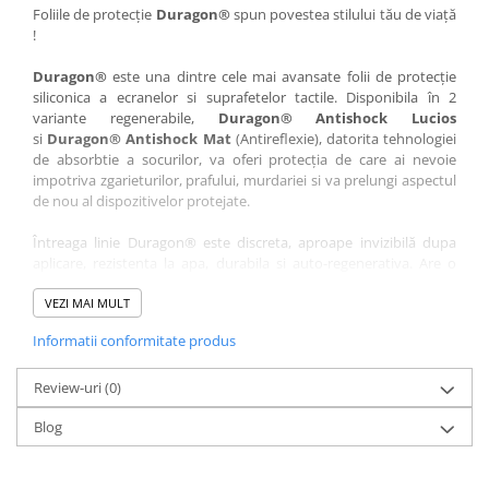
Nokia
Umidigi
Foliile de protecție
Duragon®
spun povestea stilului tău de viață
!
Nothing
verykool
Duragon®
este una dintre cele mai avansate folii de protecție
OnePlus
Vivo
siliconica a ecranelor si suprafetelor tactile. Disponibila în 2
Oppo
Vodafone
variante regenerabile,
Duragon® Antishock Lucios
si
Duragon® Antishock Mat
(Antireflexie), datorita tehnologiei
Orange
Wacom
de absorbtie a socurilor, va oferi protecția de care ai nevoie
Oukitel
Xiaomi
impotriva zgarieturilor, prafului, murdariei si va prelungi aspectul
de nou al dispozitivelor protejate.
Palm
Yezz
Întreaga linie Duragon® este discreta, aproape invizibilă dupa
Panasonic
Zamolxe
aplicare, rezistenta la apa, durabila si auto-regenerativa. Are o
Plum
ZTE
sensibilitate ridicată la atingere, iar luminozitatea afișajului este
complet păstrată.
VEZI MAI MULT
Posh
Informatii conformitate produs
Folia Duragon® vine insotita de un kit complet de instalare ce
Qmobile
conține:
Razer
Review-uri
1 x folie display
(0)
1 x șervețel microfibră
Realme
Blog
1 x mini spray gel
Samsung
1 x mini racletă
Fiecare folie este tăiată astfel încât să fie compatibilă cu modelul
Sharp