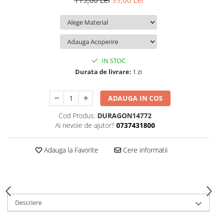
119,00 Lei
99,00 Lei
iQOO
Motorola
Opel
Itel
Nokia
Peugeot
Jolla
OnePlus
Porsche
Kyocera
Oppo
Renault
IN STOC
Lava
Oukitel
Seat
Durata de livrare:
1 zi
Leeco
Plum
Skoda
ADAUGA IN COS
Lenovo
Realme
Ssangyong
Cod Produs:
DURAGON14772
LG
Samsung
Subaru
Ai nevoie de ajutor?
0737431800
Maxwest
Sanko
Suzuki
Meizu
T-Mobile
Tesla
Adauga la Favorite
Cere informatii
Micromax
TCL
Toyota
Microsoft
Tecno
Volkswagen
Motorola
UGEE
Volvo
Descriere
Nio
Ulefone