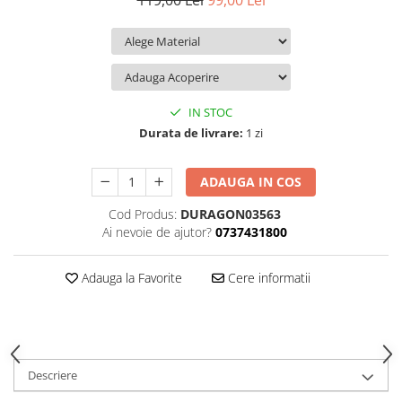
119,00 Lei
99,00 Lei
iQOO
Motorola
Opel
Itel
Nokia
Peugeot
Jolla
OnePlus
Porsche
Kyocera
Oppo
Renault
IN STOC
Lava
Oukitel
Seat
Durata de livrare:
1 zi
Leeco
Plum
Skoda
ADAUGA IN COS
Lenovo
Realme
Ssangyong
Cod Produs:
DURAGON03563
LG
Samsung
Subaru
Ai nevoie de ajutor?
0737431800
Maxwest
Sanko
Suzuki
Meizu
T-Mobile
Tesla
Adauga la Favorite
Cere informatii
Micromax
TCL
Toyota
Microsoft
Tecno
Volkswagen
Motorola
UGEE
Volvo
Descriere
Nio
Ulefone