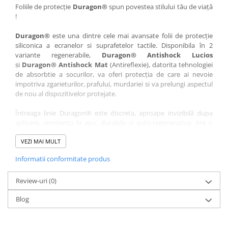
Nokia
Umidigi
Foliile de protecție
Duragon®
spun povestea stilului tău de viață
!
Nothing
verykool
Duragon®
este una dintre cele mai avansate folii de protecție
OnePlus
Vivo
siliconica a ecranelor si suprafetelor tactile. Disponibila în 2
Oppo
Vodafone
variante regenerabile,
Duragon® Antishock Lucios
si
Duragon® Antishock Mat
(Antireflexie), datorita tehnologiei
Orange
Wacom
de absorbtie a socurilor, va oferi protecția de care ai nevoie
Oukitel
Xiaomi
impotriva zgarieturilor, prafului, murdariei si va prelungi aspectul
de nou al dispozitivelor protejate.
Palm
Yezz
Întreaga linie Duragon® este discreta, aproape invizibilă dupa
Panasonic
Zamolxe
aplicare, rezistenta la apa, durabila si auto-regenerativa. Are o
Plum
ZTE
sensibilitate ridicată la atingere, iar luminozitatea afișajului este
complet păstrată.
VEZI MAI MULT
Posh
Informatii conformitate produs
Folia Duragon® vine insotita de un kit complet de instalare ce
Qmobile
conține:
Razer
Review-uri
1 x folie display
(0)
1 x șervețel microfibră
Realme
Blog
1 x mini spray gel
Samsung
1 x mini racletă
Fiecare folie este tăiată astfel încât să fie compatibilă cu modelul
Sharp