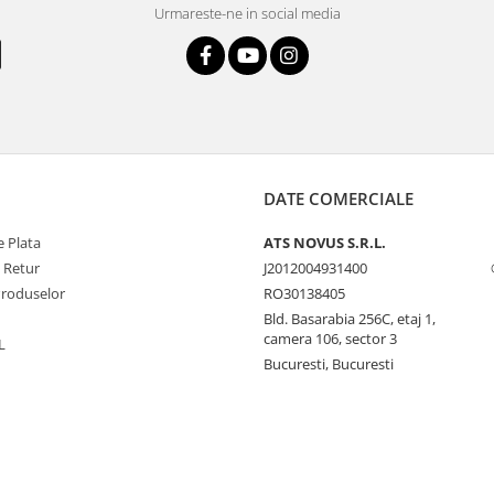
Urmareste-ne in social media
DATE COMERCIALE
 Plata
ATS NOVUS S.R.L.
e Retur
J2012004931400
Produselor
RO30138405
Bld. Basarabia 256C, etaj 1,
camera 106, sector 3
L
Bucuresti, Bucuresti