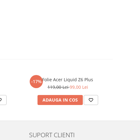
Folie Acer Liquid Z6 Plus
F
-17%
-17%
119,00 Lei
99,00 Lei
ADAUGA IN COS
AD
SUPORT CLIENTI