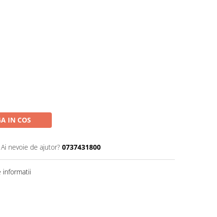
A IN COS
Ai nevoie de ajutor?
0737431800
informatii