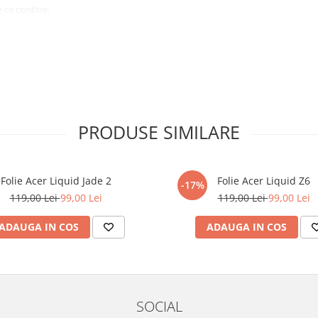
 ce conține:
ă cu modelul menționat în titlul
xperienta anterioara cu produse
PRODUSE SIMILARE
ului te vor ghida pas cu pas catre
tentie sporita in urmatoarele ore
ata, insa dispozitivul va fi complet
Folie Acer Liquid Jade 2
Folie Acer Liquid Z6
-17%
119,00 Lei
99,00 Lei
119,00 Lei
99,00 Lei
elul următor !
ADAUGA IN COS
ADAUGA IN COS
SOCIAL