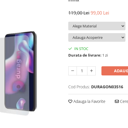
Infinix
119,00 Lei
99,00 Lei
IN STOC
Durata de livrare:
1 zi
ADAUG
Cod Produs:
DURAGON03516
Adauga la Favorite
Cere 