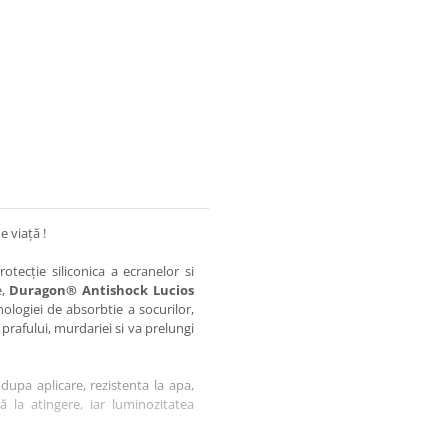
e viață !
otecție siliconica a ecranelor si
e,
Duragon® Antishock Lucios
nologiei de absorbtie a socurilor,
 prafului, murdariei si va prelungi
dupa aplicare, rezistenta la apa,
tă la atingere, iar luminozitatea