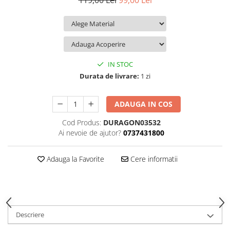
119,00 Lei
99,00 Lei
iQOO
Motorola
Opel
Itel
Nokia
Peugeot
Jolla
OnePlus
Porsche
Kyocera
Oppo
Renault
IN STOC
Lava
Oukitel
Seat
Durata de livrare:
1 zi
Leeco
Plum
Skoda
ADAUGA IN COS
Lenovo
Realme
Ssangyong
Cod Produs:
DURAGON03532
LG
Samsung
Subaru
Ai nevoie de ajutor?
0737431800
Maxwest
Sanko
Suzuki
Meizu
T-Mobile
Tesla
Adauga la Favorite
Cere informatii
Micromax
TCL
Toyota
Microsoft
Tecno
Volkswagen
Motorola
UGEE
Volvo
Descriere
Nio
Ulefone