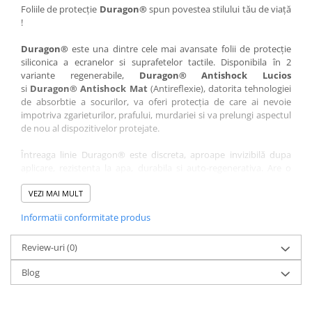
Nokia
Umidigi
Foliile de protecție
Duragon®
spun povestea stilului tău de viață
!
Nothing
verykool
Duragon®
este una dintre cele mai avansate folii de protecție
OnePlus
Vivo
siliconica a ecranelor si suprafetelor tactile. Disponibila în 2
Oppo
Vodafone
variante regenerabile,
Duragon® Antishock Lucios
si
Duragon® Antishock Mat
(Antireflexie), datorita tehnologiei
Orange
Wacom
de absorbtie a socurilor, va oferi protecția de care ai nevoie
Oukitel
Xiaomi
impotriva zgarieturilor, prafului, murdariei si va prelungi aspectul
de nou al dispozitivelor protejate.
Palm
Yezz
Întreaga linie Duragon® este discreta, aproape invizibilă dupa
Panasonic
Zamolxe
aplicare, rezistenta la apa, durabila si auto-regenerativa. Are o
Plum
ZTE
sensibilitate ridicată la atingere, iar luminozitatea afișajului este
complet păstrată.
VEZI MAI MULT
Posh
Informatii conformitate produs
Folia Duragon® vine insotita de un kit complet de instalare ce
Qmobile
conține:
Razer
Review-uri
1 x folie display
(0)
1 x șervețel microfibră
Realme
Blog
1 x mini spray gel
Samsung
1 x mini racletă
Fiecare folie este tăiată astfel încât să fie compatibilă cu modelul
Sharp