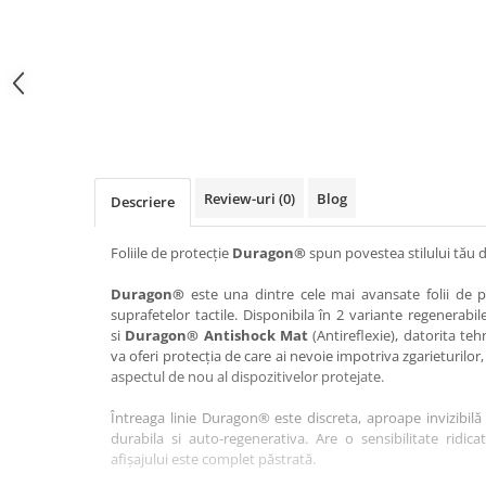
Haier
Huawei
Lexus
Skmei
Honor
HUION
Maserati
Suunto
HP
Icemobile
Mazda
The iHealth
HTC
Infinix
Mercedes-Benz
vivo
Huawei
itel
MG
Xiaomi
Icemobile
Lenovo
Mini Cooper
Review-uri
(0)
Blog
Descriere
Infinix
LG
Mitsubishi
Intex
Microsoft
Nissan
Foliile de protecție
Duragon®
spun povestea stilului tău d
iQOO
Motorola
Opel
Duragon®
este una dintre cele mai avansate folii de pr
suprafetelor tactile. Disponibila în 2 variante regenerabil
Itel
Nokia
Peugeot
si
Duragon® Antishock Mat
(Antireflexie), datorita teh
Jolla
OnePlus
Porsche
va oferi protecția de care ai nevoie impotriva zgarieturilor,
aspectul de nou al dispozitivelor protejate.
Kyocera
Oppo
Renault
Întreaga linie Duragon® este discreta, aproape invizibilă 
Lava
Oukitel
Seat
durabila si auto-regenerativa. Are o sensibilitate ridica
Leeco
Plum
Skoda
afișajului este complet păstrată.