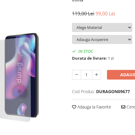
Infinix
119,00 Lei
99,00 Lei
IN STOC
Durata de livrare:
1 zi
ADAUG
Cod Produs:
DURAGON09677
Adauga la Favorite
Cere 