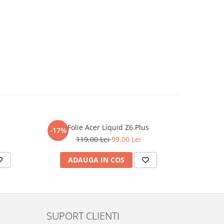
Folie Acer Liquid Z6 Plus
F
-17%
-17%
119,00 Lei
99,00 Lei
ADAUGA IN COS
AD
SUPORT CLIENTI