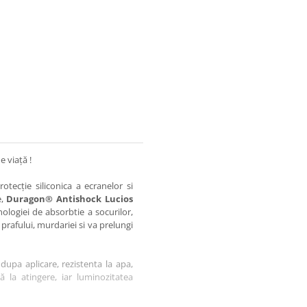
e viață !
otecție siliconica a ecranelor si
e,
Duragon® Antishock Lucios
nologiei de absorbtie a socurilor,
 prafului, murdariei si va prelungi
dupa aplicare, rezistenta la apa,
tă la atingere, iar luminozitatea