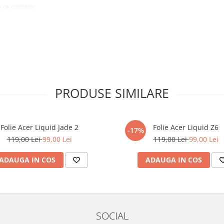
 ce conține:
ă cu modelul menționat în titlul
xperienta anterioara cu produse
PRODUSE SIMILARE
ului te vor ghida pas cu pas catre
tentie sporita in urmatoarele ore
ata, insa dispozitivul va fi complet
Folie Acer Liquid Jade 2
Folie Acer Liquid Z6
-17%
119,00 Lei
99,00 Lei
119,00 Lei
99,00 Lei
elul următor !
ADAUGA IN COS
ADAUGA IN COS
SOCIAL