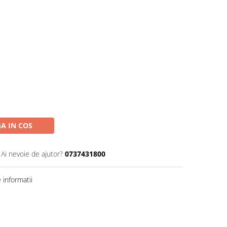
A IN COS
Ai nevoie de ajutor?
0737431800
informatii