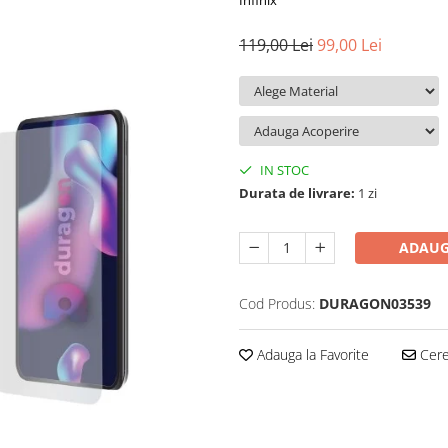
Infinix
119,00 Lei
99,00 Lei
IN STOC
Durata de livrare:
1 zi
ADAUG
Cod Produs:
DURAGON03539
Adauga la Favorite
Cere 