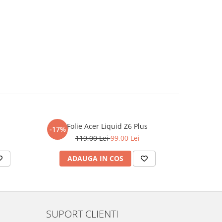
Folie Acer Liquid Z6 Plus
F
-17%
-17%
119,00 Lei
99,00 Lei
ADAUGA IN COS
AD
SUPORT CLIENTI