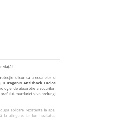
e viață !
otecție siliconica a ecranelor si
e,
Duragon® Antishock Lucios
nologiei de absorbtie a socurilor,
 prafului, murdariei si va prelungi
dupa aplicare, rezistenta la apa,
tă la atingere, iar luminozitatea