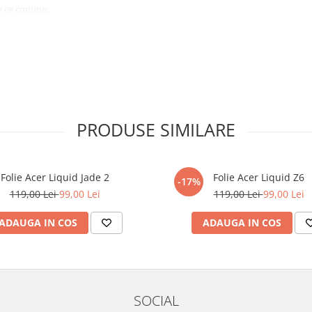
 ce conține:
ă cu modelul menționat în titlul
xperienta anterioara cu produse
PRODUSE SIMILARE
ului te vor ghida pas cu pas catre
tentie sporita in urmatoarele ore
ata, insa dispozitivul va fi complet
Folie Acer Liquid Jade 2
Folie Acer Liquid Z6
-17%
119,00 Lei
99,00 Lei
119,00 Lei
99,00 Lei
elul următor !
ADAUGA IN COS
ADAUGA IN COS
SOCIAL