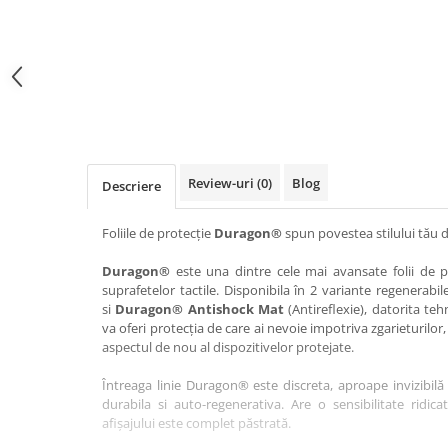
Haier
Huawei
Lexus
Skmei
Honor
HUION
Maserati
Suunto
HP
Icemobile
Mazda
The iHealth
HTC
Infinix
Mercedes-Benz
vivo
Huawei
itel
MG
Xiaomi
Icemobile
Lenovo
Mini Cooper
Review-uri
(0)
Blog
Descriere
Infinix
LG
Mitsubishi
Intex
Microsoft
Nissan
Foliile de protecție
Duragon®
spun povestea stilului tău d
iQOO
Motorola
Opel
Duragon®
este una dintre cele mai avansate folii de pr
suprafetelor tactile. Disponibila în 2 variante regenerabil
Itel
Nokia
Peugeot
si
Duragon® Antishock Mat
(Antireflexie), datorita teh
Jolla
OnePlus
Porsche
va oferi protecția de care ai nevoie impotriva zgarieturilor,
aspectul de nou al dispozitivelor protejate.
Kyocera
Oppo
Renault
Întreaga linie Duragon® este discreta, aproape invizibilă 
Lava
Oukitel
Seat
durabila si auto-regenerativa. Are o sensibilitate ridica
Leeco
Plum
Skoda
afișajului este complet păstrată.