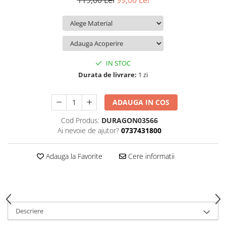
119,00 Lei
99,00 Lei
iQOO
Motorola
Opel
Itel
Nokia
Peugeot
Jolla
OnePlus
Porsche
Kyocera
Oppo
Renault
IN STOC
Lava
Oukitel
Seat
Durata de livrare:
1 zi
Leeco
Plum
Skoda
ADAUGA IN COS
Lenovo
Realme
Ssangyong
Cod Produs:
DURAGON03566
LG
Samsung
Subaru
Ai nevoie de ajutor?
0737431800
Maxwest
Sanko
Suzuki
Meizu
T-Mobile
Tesla
Adauga la Favorite
Cere informatii
Micromax
TCL
Toyota
Microsoft
Tecno
Volkswagen
Motorola
UGEE
Volvo
Descriere
Nio
Ulefone