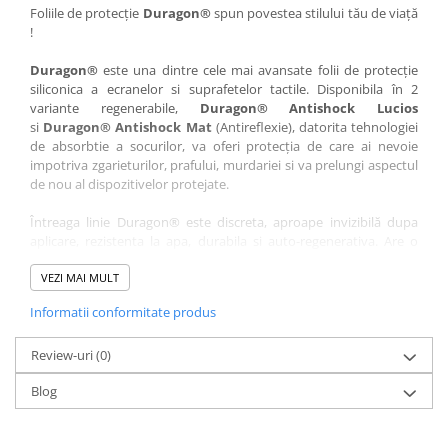
Nokia
Umidigi
Foliile de protecție
Duragon®
spun povestea stilului tău de viață
!
Nothing
verykool
Duragon®
este una dintre cele mai avansate folii de protecție
OnePlus
Vivo
siliconica a ecranelor si suprafetelor tactile. Disponibila în 2
Oppo
Vodafone
variante regenerabile,
Duragon® Antishock Lucios
si
Duragon® Antishock Mat
(Antireflexie), datorita tehnologiei
Orange
Wacom
de absorbtie a socurilor, va oferi protecția de care ai nevoie
Oukitel
Xiaomi
impotriva zgarieturilor, prafului, murdariei si va prelungi aspectul
de nou al dispozitivelor protejate.
Palm
Yezz
Întreaga linie Duragon® este discreta, aproape invizibilă dupa
Panasonic
Zamolxe
aplicare, rezistenta la apa, durabila si auto-regenerativa. Are o
Plum
ZTE
sensibilitate ridicată la atingere, iar luminozitatea afișajului este
complet păstrată.
VEZI MAI MULT
Posh
Informatii conformitate produs
Folia Duragon® vine insotita de un kit complet de instalare ce
Qmobile
conține:
Razer
Review-uri
1 x folie display
(0)
1 x șervețel microfibră
Realme
Blog
1 x mini spray gel
Samsung
1 x mini racletă
Fiecare folie este tăiată astfel încât să fie compatibilă cu modelul
Sharp