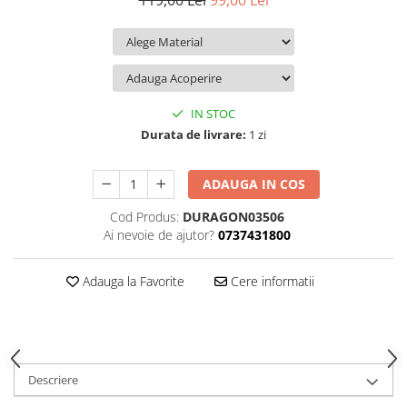
119,00 Lei
99,00 Lei
iQOO
Motorola
Opel
Itel
Nokia
Peugeot
Jolla
OnePlus
Porsche
Kyocera
Oppo
Renault
IN STOC
Lava
Oukitel
Seat
Durata de livrare:
1 zi
Leeco
Plum
Skoda
ADAUGA IN COS
Lenovo
Realme
Ssangyong
Cod Produs:
DURAGON03506
LG
Samsung
Subaru
Ai nevoie de ajutor?
0737431800
Maxwest
Sanko
Suzuki
Meizu
T-Mobile
Tesla
Adauga la Favorite
Cere informatii
Micromax
TCL
Toyota
Microsoft
Tecno
Volkswagen
Motorola
UGEE
Volvo
Descriere
Nio
Ulefone