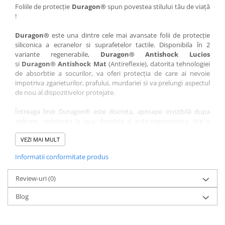
Nokia
Umidigi
Foliile de protecție
Duragon®
spun povestea stilului tău de viață
!
Nothing
verykool
Duragon®
este una dintre cele mai avansate folii de protecție
OnePlus
Vivo
siliconica a ecranelor si suprafetelor tactile. Disponibila în 2
Oppo
Vodafone
variante regenerabile,
Duragon® Antishock Lucios
si
Duragon® Antishock Mat
(Antireflexie), datorita tehnologiei
Orange
Wacom
de absorbtie a socurilor, va oferi protecția de care ai nevoie
Oukitel
Xiaomi
impotriva zgarieturilor, prafului, murdariei si va prelungi aspectul
de nou al dispozitivelor protejate.
Palm
Yezz
Întreaga linie Duragon® este discreta, aproape invizibilă dupa
Panasonic
Zamolxe
aplicare, rezistenta la apa, durabila si auto-regenerativa. Are o
Plum
ZTE
sensibilitate ridicată la atingere, iar luminozitatea afișajului este
complet păstrată.
VEZI MAI MULT
Posh
Informatii conformitate produs
Folia Duragon® vine insotita de un kit complet de instalare ce
Qmobile
conține:
Razer
Review-uri
1 x folie display
(0)
1 x șervețel microfibră
Realme
Blog
1 x mini spray gel
Samsung
1 x mini racletă
Fiecare folie este tăiată astfel încât să fie compatibilă cu modelul
Sharp