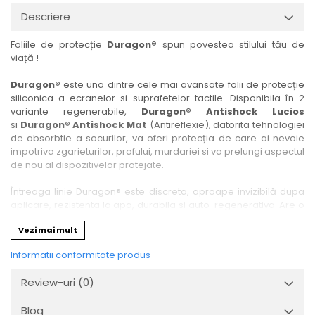
Nokia
Umidigi
Descriere
Nothing
verykool
Foliile de protecție
Duragon®
spun povestea stilului tău de
OnePlus
Vivo
viață !
Oppo
Vodafone
Duragon®
este una dintre cele mai avansate folii de protecție
Orange
Wacom
siliconica a ecranelor si suprafetelor tactile. Disponibila în 2
variante regenerabile,
Duragon® Antishock Lucios
Oukitel
Xiaomi
si
Duragon® Antishock Mat
(Antireflexie), datorita tehnologiei
Palm
Yezz
de absorbtie a socurilor, va oferi protecția de care ai nevoie
impotriva zgarieturilor, prafului, murdariei si va prelungi aspectul
Panasonic
Zamolxe
de nou al dispozitivelor protejate.
Plum
ZTE
Întreaga linie Duragon® este discreta, aproape invizibilă dupa
Posh
aplicare, rezistenta la apa, durabila si auto-regenerativa. Are o
sensibilitate ridicată la atingere, iar luminozitatea afișajului este
Qmobile
Vezi mai mult
complet păstrată.
Razer
Informatii conformitate produs
Folia Duragon® vine insotita de un kit complet de instalare ce
Realme
conține:
Review-uri
(0)
1 x folie display
Samsung
1 x șervețel microfibră
Blog
Sharp
1 x mini spray gel