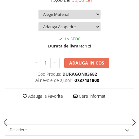
119,00 Lei
99,00 Lei
iQOO
Motorola
Opel
Itel
Nokia
Peugeot
Jolla
OnePlus
Porsche
Kyocera
Oppo
Renault
IN STOC
Lava
Oukitel
Seat
Durata de livrare:
1 zi
Leeco
Plum
Skoda
ADAUGA IN COS
Lenovo
Realme
Ssangyong
Cod Produs:
DURAGON03682
LG
Samsung
Subaru
Ai nevoie de ajutor?
0737431800
Maxwest
Sanko
Suzuki
Meizu
T-Mobile
Tesla
Adauga la Favorite
Cere informatii
Micromax
TCL
Toyota
Microsoft
Tecno
Volkswagen
Motorola
UGEE
Volvo
Descriere
Nio
Ulefone