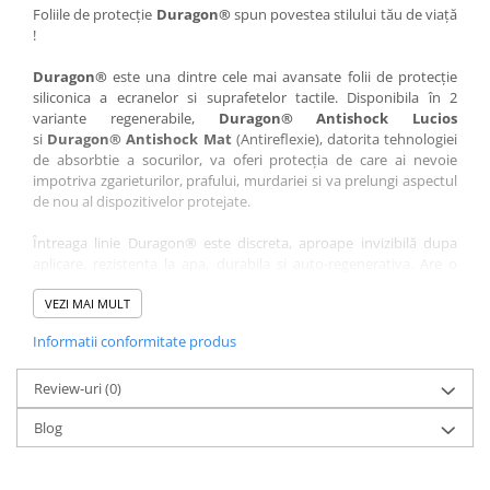
Nokia
Umidigi
Foliile de protecție
Duragon®
spun povestea stilului tău de viață
!
Nothing
verykool
Duragon®
este una dintre cele mai avansate folii de protecție
OnePlus
Vivo
siliconica a ecranelor si suprafetelor tactile. Disponibila în 2
Oppo
Vodafone
variante regenerabile,
Duragon® Antishock Lucios
si
Duragon® Antishock Mat
(Antireflexie), datorita tehnologiei
Orange
Wacom
de absorbtie a socurilor, va oferi protecția de care ai nevoie
Oukitel
Xiaomi
impotriva zgarieturilor, prafului, murdariei si va prelungi aspectul
de nou al dispozitivelor protejate.
Palm
Yezz
Întreaga linie Duragon® este discreta, aproape invizibilă dupa
Panasonic
Zamolxe
aplicare, rezistenta la apa, durabila si auto-regenerativa. Are o
Plum
ZTE
sensibilitate ridicată la atingere, iar luminozitatea afișajului este
complet păstrată.
VEZI MAI MULT
Posh
Informatii conformitate produs
Folia Duragon® vine insotita de un kit complet de instalare ce
Qmobile
conține:
Razer
Review-uri
1 x folie display
(0)
1 x șervețel microfibră
Realme
Blog
1 x mini spray gel
Samsung
1 x mini racletă
Fiecare folie este tăiată astfel încât să fie compatibilă cu modelul
Sharp