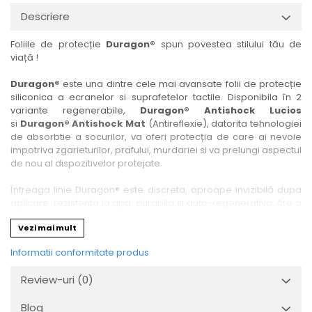
Nokia
Umidigi
Descriere
Nothing
verykool
Foliile de protecție
Duragon®
spun povestea stilului tău de
OnePlus
Vivo
viață !
Oppo
Vodafone
Duragon®
este una dintre cele mai avansate folii de protecție
Orange
Wacom
siliconica a ecranelor si suprafetelor tactile. Disponibila în 2
variante regenerabile,
Duragon® Antishock Lucios
Oukitel
Xiaomi
si
Duragon® Antishock Mat
(Antireflexie), datorita tehnologiei
Palm
Yezz
de absorbtie a socurilor, va oferi protecția de care ai nevoie
impotriva zgarieturilor, prafului, murdariei si va prelungi aspectul
Panasonic
Zamolxe
de nou al dispozitivelor protejate.
Plum
ZTE
Întreaga linie Duragon® este discreta, aproape invizibilă dupa
Posh
aplicare, rezistenta la apa, durabila si auto-regenerativa. Are o
sensibilitate ridicată la atingere, iar luminozitatea afișajului este
Qmobile
Vezi mai mult
complet păstrată.
Razer
Informatii conformitate produs
Folia Duragon® vine insotita de un kit complet de instalare ce
Realme
conține:
Review-uri
(0)
1 x folie display
Samsung
1 x șervețel microfibră
Blog
Sharp
1 x mini spray gel