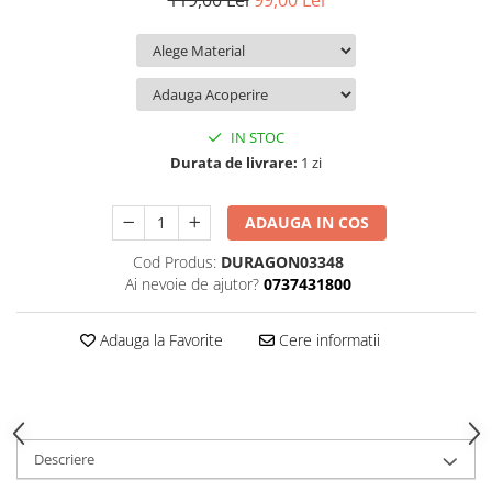
119,00 Lei
99,00 Lei
iQOO
Motorola
Opel
Itel
Nokia
Peugeot
Jolla
OnePlus
Porsche
Kyocera
Oppo
Renault
IN STOC
Lava
Oukitel
Seat
Durata de livrare:
1 zi
Leeco
Plum
Skoda
ADAUGA IN COS
Lenovo
Realme
Ssangyong
Cod Produs:
DURAGON03348
LG
Samsung
Subaru
Ai nevoie de ajutor?
0737431800
Maxwest
Sanko
Suzuki
Meizu
T-Mobile
Tesla
Adauga la Favorite
Cere informatii
Micromax
TCL
Toyota
Microsoft
Tecno
Volkswagen
Motorola
UGEE
Volvo
Descriere
Nio
Ulefone