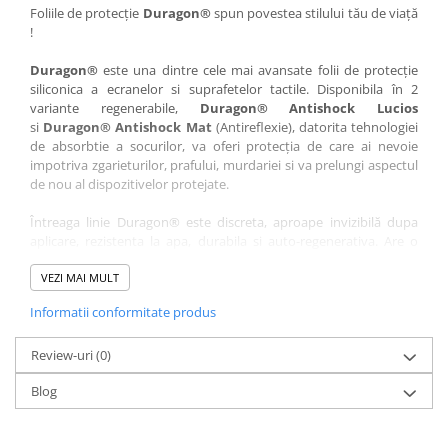
Nokia
Umidigi
Foliile de protecție
Duragon®
spun povestea stilului tău de viață
!
Nothing
verykool
Duragon®
este una dintre cele mai avansate folii de protecție
OnePlus
Vivo
siliconica a ecranelor si suprafetelor tactile. Disponibila în 2
Oppo
Vodafone
variante regenerabile,
Duragon® Antishock Lucios
si
Duragon® Antishock Mat
(Antireflexie), datorita tehnologiei
Orange
Wacom
de absorbtie a socurilor, va oferi protecția de care ai nevoie
Oukitel
Xiaomi
impotriva zgarieturilor, prafului, murdariei si va prelungi aspectul
de nou al dispozitivelor protejate.
Palm
Yezz
Întreaga linie Duragon® este discreta, aproape invizibilă dupa
Panasonic
Zamolxe
aplicare, rezistenta la apa, durabila si auto-regenerativa. Are o
Plum
ZTE
sensibilitate ridicată la atingere, iar luminozitatea afișajului este
complet păstrată.
VEZI MAI MULT
Posh
Informatii conformitate produs
Folia Duragon® vine insotita de un kit complet de instalare ce
Qmobile
conține:
Razer
Review-uri
1 x folie display
(0)
1 x șervețel microfibră
Realme
Blog
1 x mini spray gel
Samsung
1 x mini racletă
Fiecare folie este tăiată astfel încât să fie compatibilă cu modelul
Sharp