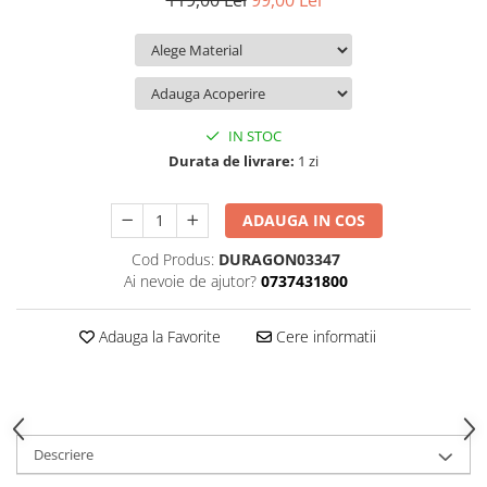
119,00 Lei
99,00 Lei
iQOO
Motorola
Opel
Itel
Nokia
Peugeot
Jolla
OnePlus
Porsche
Kyocera
Oppo
Renault
IN STOC
Lava
Oukitel
Seat
Durata de livrare:
1 zi
Leeco
Plum
Skoda
ADAUGA IN COS
Lenovo
Realme
Ssangyong
Cod Produs:
DURAGON03347
LG
Samsung
Subaru
Ai nevoie de ajutor?
0737431800
Maxwest
Sanko
Suzuki
Meizu
T-Mobile
Tesla
Adauga la Favorite
Cere informatii
Micromax
TCL
Toyota
Microsoft
Tecno
Volkswagen
Motorola
UGEE
Volvo
Descriere
Nio
Ulefone