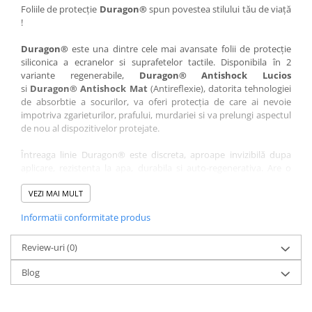
Nokia
Umidigi
Foliile de protecție
Duragon®
spun povestea stilului tău de viață
!
Nothing
verykool
Duragon®
este una dintre cele mai avansate folii de protecție
OnePlus
Vivo
siliconica a ecranelor si suprafetelor tactile. Disponibila în 2
Oppo
Vodafone
variante regenerabile,
Duragon® Antishock Lucios
si
Duragon® Antishock Mat
(Antireflexie), datorita tehnologiei
Orange
Wacom
de absorbtie a socurilor, va oferi protecția de care ai nevoie
Oukitel
Xiaomi
impotriva zgarieturilor, prafului, murdariei si va prelungi aspectul
de nou al dispozitivelor protejate.
Palm
Yezz
Întreaga linie Duragon® este discreta, aproape invizibilă dupa
Panasonic
Zamolxe
aplicare, rezistenta la apa, durabila si auto-regenerativa. Are o
Plum
ZTE
sensibilitate ridicată la atingere, iar luminozitatea afișajului este
complet păstrată.
VEZI MAI MULT
Posh
Informatii conformitate produs
Folia Duragon® vine insotita de un kit complet de instalare ce
Qmobile
conține:
Razer
Review-uri
1 x folie display
(0)
1 x șervețel microfibră
Realme
Blog
1 x mini spray gel
Samsung
1 x mini racletă
Fiecare folie este tăiată astfel încât să fie compatibilă cu modelul
Sharp