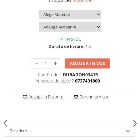
119,00 Lei
99,00 Lei
iQOO
Motorola
Opel
Itel
Nokia
Peugeot
Jolla
OnePlus
Porsche
Kyocera
Oppo
Renault
IN STOC
Lava
Oukitel
Seat
Durata de livrare:
1 zi
Leeco
Plum
Skoda
ADAUGA IN COS
Lenovo
Realme
Ssangyong
Cod Produs:
DURAGON03419
LG
Samsung
Subaru
Ai nevoie de ajutor?
0737431800
Maxwest
Sanko
Suzuki
Meizu
T-Mobile
Tesla
Adauga la Favorite
Cere informatii
Micromax
TCL
Toyota
Microsoft
Tecno
Volkswagen
Motorola
UGEE
Volvo
Descriere
Nio
Ulefone