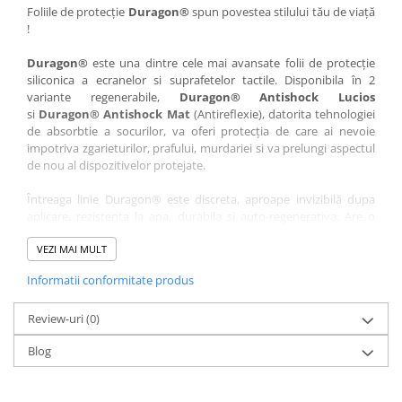
Nokia
Umidigi
Foliile de protecție
Duragon®
spun povestea stilului tău de viață
!
Nothing
verykool
Duragon®
este una dintre cele mai avansate folii de protecție
OnePlus
Vivo
siliconica a ecranelor si suprafetelor tactile. Disponibila în 2
Oppo
Vodafone
variante regenerabile,
Duragon® Antishock Lucios
si
Duragon® Antishock Mat
(Antireflexie), datorita tehnologiei
Orange
Wacom
de absorbtie a socurilor, va oferi protecția de care ai nevoie
Oukitel
Xiaomi
impotriva zgarieturilor, prafului, murdariei si va prelungi aspectul
de nou al dispozitivelor protejate.
Palm
Yezz
Întreaga linie Duragon® este discreta, aproape invizibilă dupa
Panasonic
Zamolxe
aplicare, rezistenta la apa, durabila si auto-regenerativa. Are o
Plum
ZTE
sensibilitate ridicată la atingere, iar luminozitatea afișajului este
complet păstrată.
VEZI MAI MULT
Posh
Informatii conformitate produs
Folia Duragon® vine insotita de un kit complet de instalare ce
Qmobile
conține:
Razer
Review-uri
1 x folie display
(0)
1 x șervețel microfibră
Realme
Blog
1 x mini spray gel
Samsung
1 x mini racletă
Fiecare folie este tăiată astfel încât să fie compatibilă cu modelul
Sharp