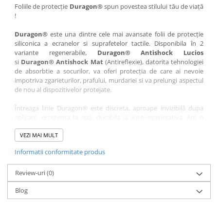
Nokia
Umidigi
Foliile de protecție
Duragon®
spun povestea stilului tău de viață
!
Nothing
verykool
Duragon®
este una dintre cele mai avansate folii de protecție
OnePlus
Vivo
siliconica a ecranelor si suprafetelor tactile. Disponibila în 2
Oppo
Vodafone
variante regenerabile,
Duragon® Antishock Lucios
si
Duragon® Antishock Mat
(Antireflexie), datorita tehnologiei
Orange
Wacom
de absorbtie a socurilor, va oferi protecția de care ai nevoie
Oukitel
Xiaomi
impotriva zgarieturilor, prafului, murdariei si va prelungi aspectul
de nou al dispozitivelor protejate.
Palm
Yezz
Întreaga linie Duragon® este discreta, aproape invizibilă dupa
Panasonic
Zamolxe
aplicare, rezistenta la apa, durabila si auto-regenerativa. Are o
Plum
ZTE
sensibilitate ridicată la atingere, iar luminozitatea afișajului este
complet păstrată.
VEZI MAI MULT
Posh
Informatii conformitate produs
Folia Duragon® vine insotita de un kit complet de instalare ce
Qmobile
conține:
Razer
Review-uri
1 x folie display
(0)
1 x șervețel microfibră
Realme
Blog
1 x mini spray gel
Samsung
1 x mini racletă
Fiecare folie este tăiată astfel încât să fie compatibilă cu modelul
Sharp