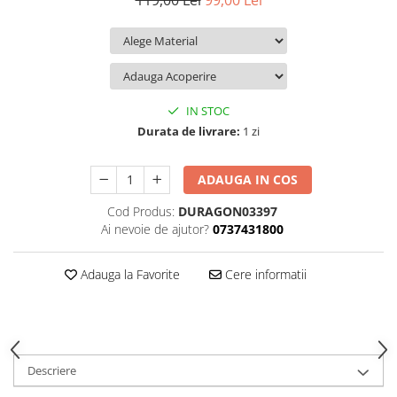
119,00 Lei
99,00 Lei
iQOO
Motorola
Opel
Itel
Nokia
Peugeot
Jolla
OnePlus
Porsche
Kyocera
Oppo
Renault
IN STOC
Lava
Oukitel
Seat
Durata de livrare:
1 zi
Leeco
Plum
Skoda
ADAUGA IN COS
Lenovo
Realme
Ssangyong
Cod Produs:
DURAGON03397
LG
Samsung
Subaru
Ai nevoie de ajutor?
0737431800
Maxwest
Sanko
Suzuki
Meizu
T-Mobile
Tesla
Adauga la Favorite
Cere informatii
Micromax
TCL
Toyota
Microsoft
Tecno
Volkswagen
Motorola
UGEE
Volvo
Descriere
Nio
Ulefone