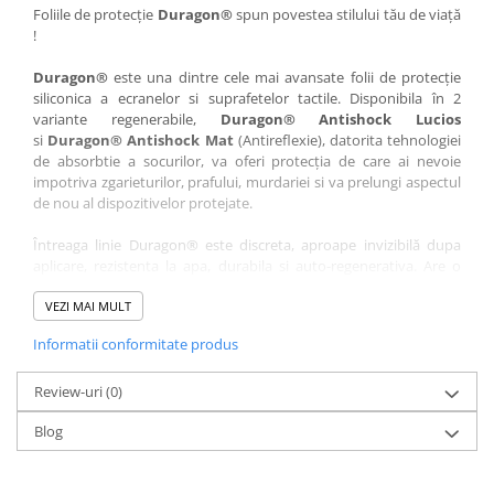
Nokia
Umidigi
Foliile de protecție
Duragon®
spun povestea stilului tău de viață
!
Nothing
verykool
Duragon®
este una dintre cele mai avansate folii de protecție
OnePlus
Vivo
siliconica a ecranelor si suprafetelor tactile. Disponibila în 2
Oppo
Vodafone
variante regenerabile,
Duragon® Antishock Lucios
si
Duragon® Antishock Mat
(Antireflexie), datorita tehnologiei
Orange
Wacom
de absorbtie a socurilor, va oferi protecția de care ai nevoie
Oukitel
Xiaomi
impotriva zgarieturilor, prafului, murdariei si va prelungi aspectul
de nou al dispozitivelor protejate.
Palm
Yezz
Întreaga linie Duragon® este discreta, aproape invizibilă dupa
Panasonic
Zamolxe
aplicare, rezistenta la apa, durabila si auto-regenerativa. Are o
Plum
ZTE
sensibilitate ridicată la atingere, iar luminozitatea afișajului este
complet păstrată.
VEZI MAI MULT
Posh
Informatii conformitate produs
Folia Duragon® vine insotita de un kit complet de instalare ce
Qmobile
conține:
Razer
Review-uri
1 x folie display
(0)
1 x șervețel microfibră
Realme
Blog
1 x mini spray gel
Samsung
1 x mini racletă
Fiecare folie este tăiată astfel încât să fie compatibilă cu modelul
Sharp