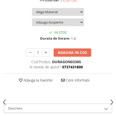
119,00 Lei
99,00 Lei
iQOO
Motorola
Opel
Itel
Nokia
Peugeot
Jolla
OnePlus
Porsche
Kyocera
Oppo
Renault
IN STOC
Lava
Oukitel
Seat
Durata de livrare:
1 zi
Leeco
Plum
Skoda
ADAUGA IN COS
Lenovo
Realme
Ssangyong
Cod Produs:
DURAGON03385
LG
Samsung
Subaru
Ai nevoie de ajutor?
0737431800
Maxwest
Sanko
Suzuki
Meizu
T-Mobile
Tesla
Adauga la Favorite
Cere informatii
Micromax
TCL
Toyota
Microsoft
Tecno
Volkswagen
Motorola
UGEE
Volvo
Descriere
Nio
Ulefone