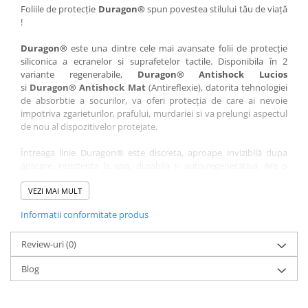
Nokia
Umidigi
Foliile de protecție
Duragon®
spun povestea stilului tău de viață
!
Nothing
verykool
Duragon®
este una dintre cele mai avansate folii de protecție
OnePlus
Vivo
siliconica a ecranelor si suprafetelor tactile. Disponibila în 2
Oppo
Vodafone
variante regenerabile,
Duragon® Antishock Lucios
si
Duragon® Antishock Mat
(Antireflexie), datorita tehnologiei
Orange
Wacom
de absorbtie a socurilor, va oferi protecția de care ai nevoie
Oukitel
Xiaomi
impotriva zgarieturilor, prafului, murdariei si va prelungi aspectul
de nou al dispozitivelor protejate.
Palm
Yezz
Întreaga linie Duragon® este discreta, aproape invizibilă dupa
Panasonic
Zamolxe
aplicare, rezistenta la apa, durabila si auto-regenerativa. Are o
Plum
ZTE
sensibilitate ridicată la atingere, iar luminozitatea afișajului este
complet păstrată.
VEZI MAI MULT
Posh
Informatii conformitate produs
Folia Duragon® vine insotita de un kit complet de instalare ce
Qmobile
conține:
Razer
Review-uri
1 x folie display
(0)
1 x șervețel microfibră
Realme
Blog
1 x mini spray gel
Samsung
1 x mini racletă
Fiecare folie este tăiată astfel încât să fie compatibilă cu modelul
Sharp