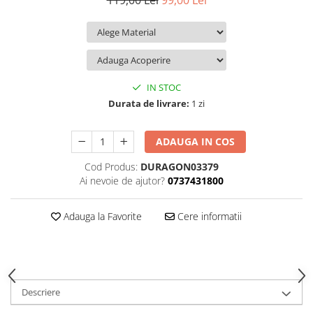
119,00 Lei
99,00 Lei
iQOO
Motorola
Opel
Itel
Nokia
Peugeot
Jolla
OnePlus
Porsche
Kyocera
Oppo
Renault
IN STOC
Lava
Oukitel
Seat
Durata de livrare:
1 zi
Leeco
Plum
Skoda
ADAUGA IN COS
Lenovo
Realme
Ssangyong
Cod Produs:
DURAGON03379
LG
Samsung
Subaru
Ai nevoie de ajutor?
0737431800
Maxwest
Sanko
Suzuki
Meizu
T-Mobile
Tesla
Adauga la Favorite
Cere informatii
Micromax
TCL
Toyota
Microsoft
Tecno
Volkswagen
Motorola
UGEE
Volvo
Descriere
Nio
Ulefone