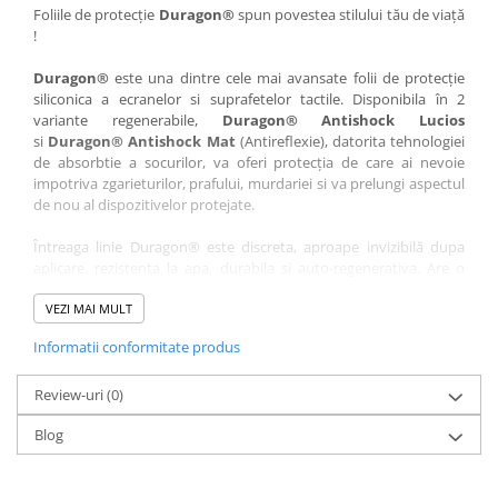
Nokia
Umidigi
Foliile de protecție
Duragon®
spun povestea stilului tău de viață
!
Nothing
verykool
Duragon®
este una dintre cele mai avansate folii de protecție
OnePlus
Vivo
siliconica a ecranelor si suprafetelor tactile. Disponibila în 2
Oppo
Vodafone
variante regenerabile,
Duragon® Antishock Lucios
si
Duragon® Antishock Mat
(Antireflexie), datorita tehnologiei
Orange
Wacom
de absorbtie a socurilor, va oferi protecția de care ai nevoie
Oukitel
Xiaomi
impotriva zgarieturilor, prafului, murdariei si va prelungi aspectul
de nou al dispozitivelor protejate.
Palm
Yezz
Întreaga linie Duragon® este discreta, aproape invizibilă dupa
Panasonic
Zamolxe
aplicare, rezistenta la apa, durabila si auto-regenerativa. Are o
Plum
ZTE
sensibilitate ridicată la atingere, iar luminozitatea afișajului este
complet păstrată.
VEZI MAI MULT
Posh
Informatii conformitate produs
Folia Duragon® vine insotita de un kit complet de instalare ce
Qmobile
conține:
Razer
Review-uri
1 x folie display
(0)
1 x șervețel microfibră
Realme
Blog
1 x mini spray gel
Samsung
1 x mini racletă
Fiecare folie este tăiată astfel încât să fie compatibilă cu modelul
Sharp