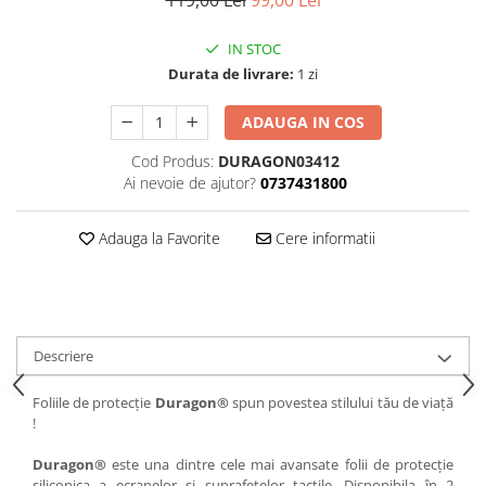
119,00 Lei
99,00 Lei
iQOO
Motorola
Opel
IN STOC
Itel
Nokia
Peugeot
Durata de livrare:
1 zi
Jolla
OnePlus
Porsche
ADAUGA IN COS
Kyocera
Oppo
Renault
Lava
Oukitel
Seat
Cod Produs:
DURAGON03412
Ai nevoie de ajutor?
0737431800
Leeco
Plum
Skoda
Lenovo
Realme
Ssangyong
Adauga la Favorite
Cere informatii
LG
Samsung
Subaru
Maxwest
Sanko
Suzuki
Meizu
T-Mobile
Tesla
Descriere
Micromax
TCL
Toyota
Microsoft
Tecno
Volkswagen
Foliile de protecție
Duragon®
spun povestea stilului tău de viață
!
Motorola
UGEE
Volvo
Nio
Ulefone
Duragon®
este una dintre cele mai avansate folii de protecție
siliconica a ecranelor si suprafetelor tactile. Disponibila în 2