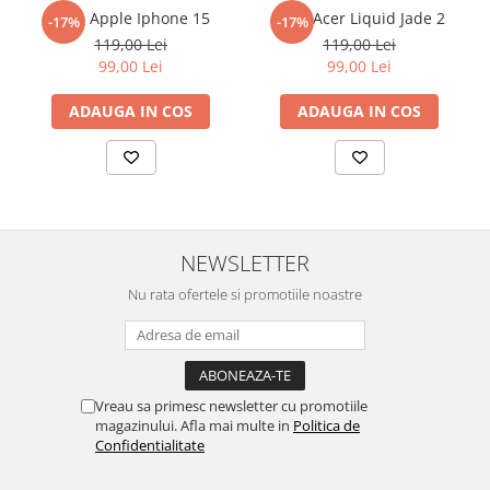
reusita. Se recomanda totusi o manipulare cu atentie sporita in
Folie Apple Iphone 15
Folie Acer Liquid Jade 2
-17%
-17%
Sonim
urmatoarele ore dupa instalare, astfel incat folia sa se stabilizeze
119,00 Lei
119,00 Lei
pe suprafata, insa dispozitivul va fi complet functional.
Sony
99,00 Lei
99,00 Lei
Cu acoperirea
Duragon®
, protectia ecranului trece la nivelul
T-mobile
ADAUGA IN COS
ADAUGA IN COS
următor !
TCL
Tecno
Ulefone
Unnecto
NEWSLETTER
Verykool
Nu rata ofertele si promotiile noastre
Vivo
Vodafone
Wiko
Xiaomi
Vreau sa primesc newsletter cu promotiile
magazinului. Afla mai multe in
Politica de
Xolo
Confidentialitate
Yezz