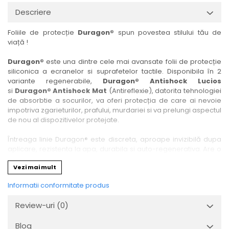
Nokia
Umidigi
Descriere
Nothing
verykool
Foliile de protecție
Duragon®
spun povestea stilului tău de
OnePlus
Vivo
viață !
Oppo
Vodafone
Duragon®
este una dintre cele mai avansate folii de protecție
Orange
Wacom
siliconica a ecranelor si suprafetelor tactile. Disponibila în 2
variante regenerabile,
Duragon® Antishock Lucios
Oukitel
Xiaomi
si
Duragon® Antishock Mat
(Antireflexie), datorita tehnologiei
Palm
Yezz
de absorbtie a socurilor, va oferi protecția de care ai nevoie
impotriva zgarieturilor, prafului, murdariei si va prelungi aspectul
Panasonic
Zamolxe
de nou al dispozitivelor protejate.
Plum
ZTE
Întreaga linie Duragon® este discreta, aproape invizibilă dupa
Posh
aplicare, rezistenta la apa, durabila si auto-regenerativa. Are o
sensibilitate ridicată la atingere, iar luminozitatea afișajului este
Qmobile
Vezi mai mult
complet păstrată.
Razer
Informatii conformitate produs
Folia Duragon® vine insotita de un kit complet de instalare ce
Realme
conține:
Review-uri
(0)
1 x folie display
Samsung
1 x șervețel microfibră
Blog
Sharp
1 x mini spray gel