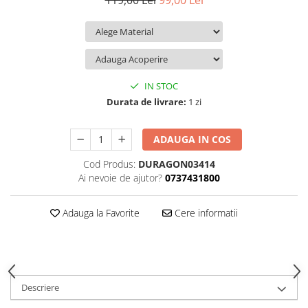
119,00 Lei
99,00 Lei
iQOO
Motorola
Opel
Itel
Nokia
Peugeot
Jolla
OnePlus
Porsche
Kyocera
Oppo
Renault
IN STOC
Lava
Oukitel
Seat
Durata de livrare:
1 zi
Leeco
Plum
Skoda
ADAUGA IN COS
Lenovo
Realme
Ssangyong
Cod Produs:
DURAGON03414
LG
Samsung
Subaru
Ai nevoie de ajutor?
0737431800
Maxwest
Sanko
Suzuki
Meizu
T-Mobile
Tesla
Adauga la Favorite
Cere informatii
Micromax
TCL
Toyota
Microsoft
Tecno
Volkswagen
Motorola
UGEE
Volvo
Descriere
Nio
Ulefone