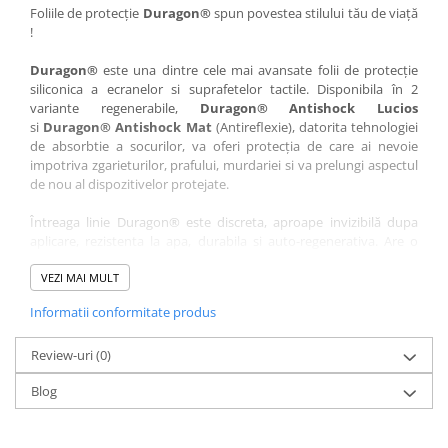
Nokia
Umidigi
Foliile de protecție
Duragon®
spun povestea stilului tău de viață
!
Nothing
verykool
Duragon®
este una dintre cele mai avansate folii de protecție
OnePlus
Vivo
siliconica a ecranelor si suprafetelor tactile. Disponibila în 2
Oppo
Vodafone
variante regenerabile,
Duragon® Antishock Lucios
si
Duragon® Antishock Mat
(Antireflexie), datorita tehnologiei
Orange
Wacom
de absorbtie a socurilor, va oferi protecția de care ai nevoie
Oukitel
Xiaomi
impotriva zgarieturilor, prafului, murdariei si va prelungi aspectul
de nou al dispozitivelor protejate.
Palm
Yezz
Întreaga linie Duragon® este discreta, aproape invizibilă dupa
Panasonic
Zamolxe
aplicare, rezistenta la apa, durabila si auto-regenerativa. Are o
Plum
ZTE
sensibilitate ridicată la atingere, iar luminozitatea afișajului este
complet păstrată.
VEZI MAI MULT
Posh
Informatii conformitate produs
Folia Duragon® vine insotita de un kit complet de instalare ce
Qmobile
conține:
Razer
Review-uri
1 x folie display
(0)
1 x șervețel microfibră
Realme
Blog
1 x mini spray gel
Samsung
1 x mini racletă
Fiecare folie este tăiată astfel încât să fie compatibilă cu modelul
Sharp