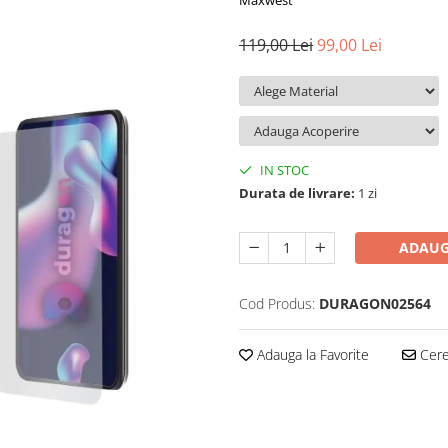
Maxwest
119,00 Lei
99,00 Lei
IN STOC
Durata de livrare:
1 zi
ADAUG
Cod Produs:
DURAGON02564
Adauga la Favorite
Cere 