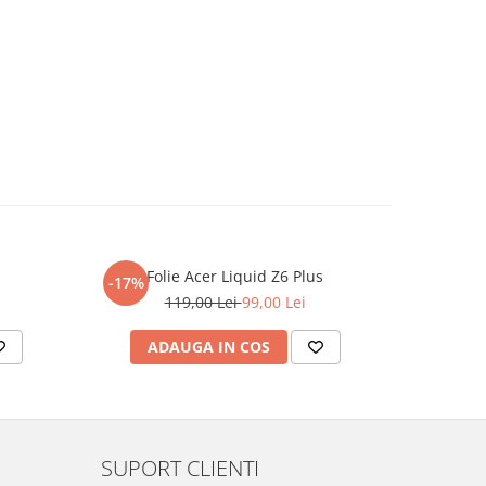
Folie Acer Liquid Z6 Plus
F
-17%
-17%
119,00 Lei
99,00 Lei
ADAUGA IN COS
AD
SUPORT CLIENTI