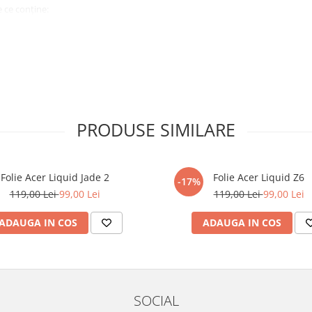
 ce conține:
ă cu modelul menționat în titlul
xperienta anterioara cu produse
PRODUSE SIMILARE
ului te vor ghida pas cu pas catre
tentie sporita in urmatoarele ore
ata, insa dispozitivul va fi complet
Folie Acer Liquid Jade 2
Folie Acer Liquid Z6
-17%
119,00 Lei
99,00 Lei
119,00 Lei
99,00 Lei
elul următor !
ADAUGA IN COS
ADAUGA IN COS
SOCIAL