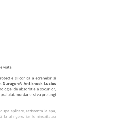
e viață !
otecție siliconica a ecranelor si
e,
Duragon® Antishock Lucios
nologiei de absorbtie a socurilor,
 prafului, murdariei si va prelungi
dupa aplicare, rezistenta la apa,
tă la atingere, iar luminozitatea