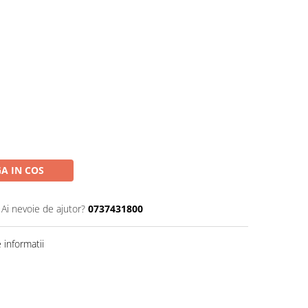
A IN COS
Ai nevoie de ajutor?
0737431800
informatii