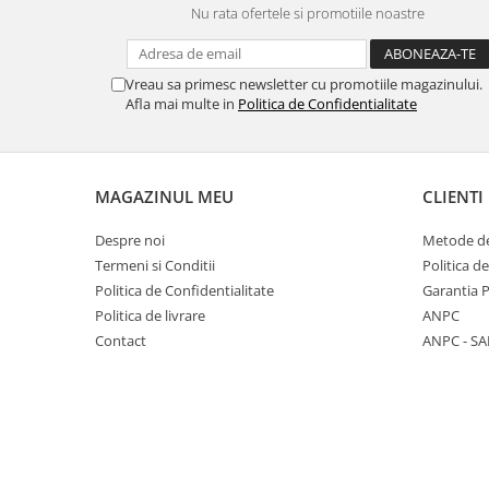
Nu rata ofertele si promotiile noastre
Panasonic
Zamolxe
Plum
ZTE
Vreau sa primesc newsletter cu promotiile magazinului.
Posh
Afla mai multe in
Politica de Confidentialitate
Qmobile
Razer
Realme
MAGAZINUL MEU
CLIENTI
Samsung
Despre noi
Metode de
Sharp
Termeni si Conditii
Politica d
Sonim
Politica de Confidentialitate
Garantia 
Politica de livrare
ANPC
Sony
Contact
ANPC - SA
T-mobile
TCL
Tecno
Ulefone