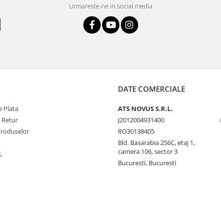
Urmareste-ne in social media
DATE COMERCIALE
 Plata
ATS NOVUS S.R.L.
e Retur
J2012004931400
Produselor
RO30138405
Bld. Basarabia 256C, etaj 1,
camera 106, sector 3
L
Bucuresti, Bucuresti