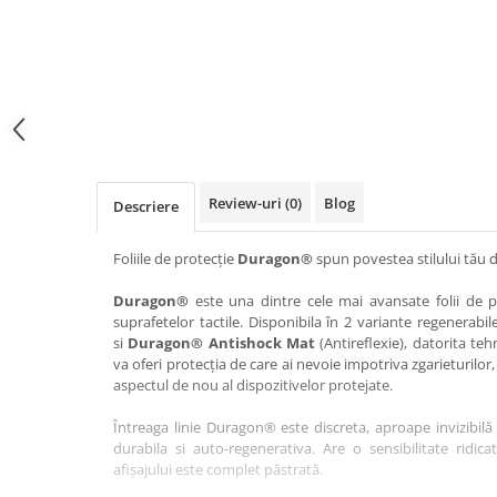
Haier
Huawei
Lexus
Skmei
Honor
HUION
Maserati
Suunto
HP
Icemobile
Mazda
The iHealth
HTC
Infinix
Mercedes-Benz
vivo
Huawei
itel
MG
Xiaomi
Icemobile
Lenovo
Mini Cooper
Review-uri
(0)
Blog
Descriere
Infinix
LG
Mitsubishi
Intex
Microsoft
Nissan
Foliile de protecție
Duragon®
spun povestea stilului tău d
iQOO
Motorola
Opel
Duragon®
este una dintre cele mai avansate folii de pr
suprafetelor tactile. Disponibila în 2 variante regenerabil
Itel
Nokia
Peugeot
si
Duragon® Antishock Mat
(Antireflexie), datorita teh
Jolla
OnePlus
Porsche
va oferi protecția de care ai nevoie impotriva zgarieturilor,
aspectul de nou al dispozitivelor protejate.
Kyocera
Oppo
Renault
Întreaga linie Duragon® este discreta, aproape invizibilă 
Lava
Oukitel
Seat
durabila si auto-regenerativa. Are o sensibilitate ridica
Leeco
Plum
Skoda
afișajului este complet păstrată.