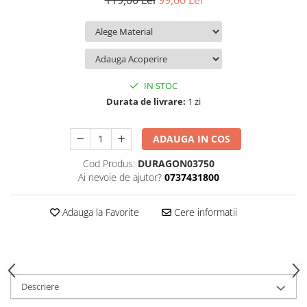
119,00 Lei
99,00 Lei
iQOO
Motorola
Opel
Itel
Nokia
Peugeot
Jolla
OnePlus
Porsche
Kyocera
Oppo
Renault
IN STOC
Lava
Oukitel
Seat
Durata de livrare:
1 zi
Leeco
Plum
Skoda
ADAUGA IN COS
Lenovo
Realme
Ssangyong
Cod Produs:
DURAGON03750
LG
Samsung
Subaru
Ai nevoie de ajutor?
0737431800
Maxwest
Sanko
Suzuki
Meizu
T-Mobile
Tesla
Adauga la Favorite
Cere informatii
Micromax
TCL
Toyota
Microsoft
Tecno
Volkswagen
Motorola
UGEE
Volvo
Descriere
Nio
Ulefone