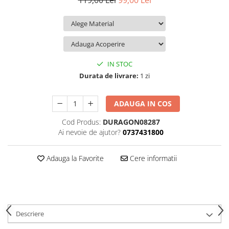
119,00 Lei
99,00 Lei
iQOO
Motorola
Opel
Itel
Nokia
Peugeot
Jolla
OnePlus
Porsche
Kyocera
Oppo
Renault
IN STOC
Lava
Oukitel
Seat
Durata de livrare:
1 zi
Leeco
Plum
Skoda
ADAUGA IN COS
Lenovo
Realme
Ssangyong
Cod Produs:
DURAGON08287
LG
Samsung
Subaru
Ai nevoie de ajutor?
0737431800
Maxwest
Sanko
Suzuki
Meizu
T-Mobile
Tesla
Adauga la Favorite
Cere informatii
Micromax
TCL
Toyota
Microsoft
Tecno
Volkswagen
Motorola
UGEE
Volvo
Descriere
Nio
Ulefone