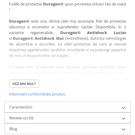
Nokia
Umidigi
Foliile de protecție
Duragon®
spun povestea stilului tău de viață
!
Nothing
verykool
Duragon®
este una dintre cele mai avansate folii de protecție
OnePlus
Vivo
siliconica a ecranelor si suprafetelor tactile. Disponibila în 2
Oppo
Vodafone
variante regenerabile,
Duragon® Antishock Lucios
si
Duragon® Antishock Mat
(Antireflexie), datorita tehnologiei
Orange
Wacom
de absorbtie a socurilor, va oferi protecția de care ai nevoie
Oukitel
Xiaomi
impotriva zgarieturilor, prafului, murdariei si va prelungi aspectul
de nou al dispozitivelor protejate.
Palm
Yezz
Întreaga linie Duragon® este discreta, aproape invizibilă dupa
Panasonic
Zamolxe
aplicare, rezistenta la apa, durabila si auto-regenerativa. Are o
Plum
ZTE
sensibilitate ridicată la atingere, iar luminozitatea afișajului este
complet păstrată.
VEZI MAI MULT
Posh
Informatii conformitate produs
Folia Duragon® vine insotita de un kit complet de instalare ce
Qmobile
conține:
Razer
Caracteristici
1 x folie display
1 x șervețel microfibră
Realme
Review-uri
(0)
1 x mini spray gel
Samsung
1 x mini racletă
Blog
Fiecare folie este tăiată astfel încât să fie compatibilă cu modelul
Sharp