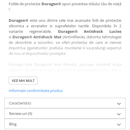
Nokia
Umidigi
Foliile de protecție
Duragon®
spun povestea stilului tău de viață
!
Nothing
verykool
Duragon®
este una dintre cele mai avansate folii de protecție
OnePlus
Vivo
siliconica a ecranelor si suprafetelor tactile. Disponibila în 2
Oppo
Vodafone
variante regenerabile,
Duragon® Antishock Lucios
si
Duragon® Antishock Mat
(Antireflexie), datorita tehnologiei
Orange
Wacom
de absorbtie a socurilor, va oferi protecția de care ai nevoie
Oukitel
Xiaomi
impotriva zgarieturilor, prafului, murdariei si va prelungi aspectul
de nou al dispozitivelor protejate.
Palm
Yezz
Întreaga linie Duragon® este discreta, aproape invizibilă dupa
Panasonic
Zamolxe
aplicare, rezistenta la apa, durabila si auto-regenerativa. Are o
Plum
ZTE
sensibilitate ridicată la atingere, iar luminozitatea afișajului este
complet păstrată.
VEZI MAI MULT
Posh
Informatii conformitate produs
Folia Duragon® vine insotita de un kit complet de instalare ce
Qmobile
conține:
Razer
Caracteristici
1 x folie display
1 x șervețel microfibră
Realme
Review-uri
(0)
1 x mini spray gel
Samsung
1 x mini racletă
Blog
Fiecare folie este tăiată astfel încât să fie compatibilă cu modelul
Sharp