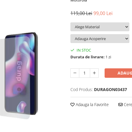
Motorola
119,00 Lei
99,00 Lei
IN STOC
Durata de livrare:
1 zi
ADAUG
Cod Produs:
DURAGON03437
Adauga la Favorite
Cere 