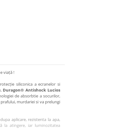
e viață !
otecție siliconica a ecranelor si
e,
Duragon® Antishock Lucios
nologiei de absorbtie a socurilor,
 prafului, murdariei si va prelungi
dupa aplicare, rezistenta la apa,
tă la atingere, iar luminozitatea