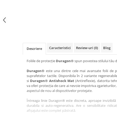
Haier
Huawei
Lexus
Skmei
Honor
HUION
Maserati
Suunto
HP
Icemobile
Mazda
The iHealth
HTC
Infinix
Mercedes-Benz
vivo
Huawei
itel
MG
Xiaomi
Icemobile
Lenovo
Mini Cooper
Caracteristici
Review-uri
(0)
Blog
Descriere
Infinix
LG
Mitsubishi
Intex
Microsoft
Nissan
Foliile de protecție
Duragon®
spun povestea stilului tău d
iQOO
Motorola
Opel
Duragon®
este una dintre cele mai avansate folii de pr
suprafetelor tactile. Disponibila în 2 variante regenerabil
Itel
Nokia
Peugeot
si
Duragon® Antishock Mat
(Antireflexie), datorita teh
Jolla
OnePlus
Porsche
va oferi protecția de care ai nevoie impotriva zgarieturilor,
aspectul de nou al dispozitivelor protejate.
Kyocera
Oppo
Renault
Întreaga linie Duragon® este discreta, aproape invizibilă 
Lava
Oukitel
Seat
durabila si auto-regenerativa. Are o sensibilitate ridica
Leeco
Plum
Skoda
afișajului este complet păstrată.