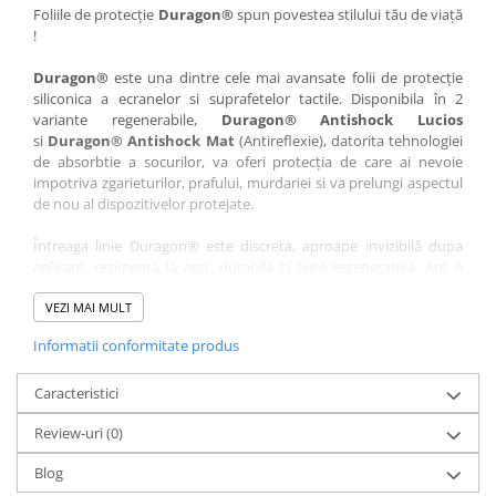
Nokia
Umidigi
Foliile de protecție
Duragon®
spun povestea stilului tău de viață
!
Nothing
verykool
Duragon®
este una dintre cele mai avansate folii de protecție
OnePlus
Vivo
siliconica a ecranelor si suprafetelor tactile. Disponibila în 2
Oppo
Vodafone
variante regenerabile,
Duragon® Antishock Lucios
si
Duragon® Antishock Mat
(Antireflexie), datorita tehnologiei
Orange
Wacom
de absorbtie a socurilor, va oferi protecția de care ai nevoie
Oukitel
Xiaomi
impotriva zgarieturilor, prafului, murdariei si va prelungi aspectul
de nou al dispozitivelor protejate.
Palm
Yezz
Întreaga linie Duragon® este discreta, aproape invizibilă dupa
Panasonic
Zamolxe
aplicare, rezistenta la apa, durabila si auto-regenerativa. Are o
Plum
ZTE
sensibilitate ridicată la atingere, iar luminozitatea afișajului este
complet păstrată.
VEZI MAI MULT
Posh
Informatii conformitate produs
Folia Duragon® vine insotita de un kit complet de instalare ce
Qmobile
conține:
Razer
Caracteristici
1 x folie display
1 x șervețel microfibră
Realme
Review-uri
(0)
1 x mini spray gel
Samsung
1 x mini racletă
Blog
Fiecare folie este tăiată astfel încât să fie compatibilă cu modelul
Sharp