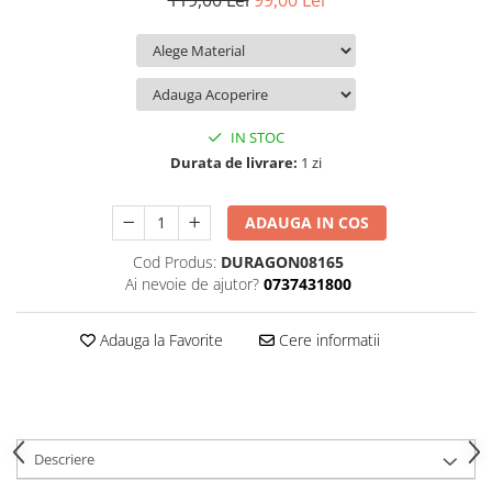
119,00 Lei
99,00 Lei
iQOO
Motorola
Opel
Itel
Nokia
Peugeot
Jolla
OnePlus
Porsche
Kyocera
Oppo
Renault
IN STOC
Lava
Oukitel
Seat
Durata de livrare:
1 zi
Leeco
Plum
Skoda
ADAUGA IN COS
Lenovo
Realme
Ssangyong
Cod Produs:
DURAGON08165
LG
Samsung
Subaru
Ai nevoie de ajutor?
0737431800
Maxwest
Sanko
Suzuki
Meizu
T-Mobile
Tesla
Adauga la Favorite
Cere informatii
Micromax
TCL
Toyota
Microsoft
Tecno
Volkswagen
Motorola
UGEE
Volvo
Descriere
Nio
Ulefone