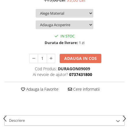
119,00 Lei
99,00 Lei
iQOO
Motorola
Opel
Itel
Nokia
Peugeot
Jolla
OnePlus
Porsche
Kyocera
Oppo
Renault
IN STOC
Lava
Oukitel
Seat
Durata de livrare:
1 zi
Leeco
Plum
Skoda
ADAUGA IN COS
Lenovo
Realme
Ssangyong
Cod Produs:
DURAGON09009
LG
Samsung
Subaru
Ai nevoie de ajutor?
0737431800
Maxwest
Sanko
Suzuki
Meizu
T-Mobile
Tesla
Adauga la Favorite
Cere informatii
Micromax
TCL
Toyota
Microsoft
Tecno
Volkswagen
Motorola
UGEE
Volvo
Descriere
Nio
Ulefone