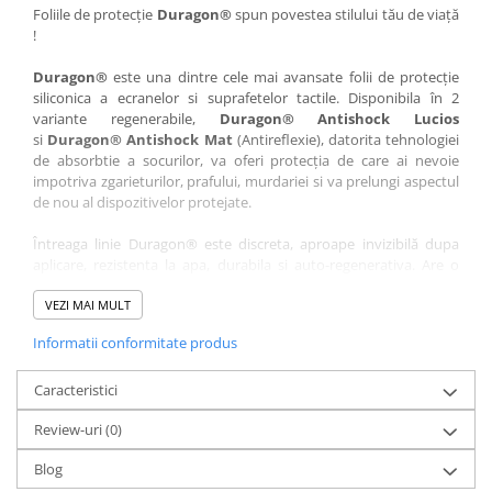
Nokia
Umidigi
Foliile de protecție
Duragon®
spun povestea stilului tău de viață
!
Nothing
verykool
Duragon®
este una dintre cele mai avansate folii de protecție
OnePlus
Vivo
siliconica a ecranelor si suprafetelor tactile. Disponibila în 2
Oppo
Vodafone
variante regenerabile,
Duragon® Antishock Lucios
si
Duragon® Antishock Mat
(Antireflexie), datorita tehnologiei
Orange
Wacom
de absorbtie a socurilor, va oferi protecția de care ai nevoie
Oukitel
Xiaomi
impotriva zgarieturilor, prafului, murdariei si va prelungi aspectul
de nou al dispozitivelor protejate.
Palm
Yezz
Întreaga linie Duragon® este discreta, aproape invizibilă dupa
Panasonic
Zamolxe
aplicare, rezistenta la apa, durabila si auto-regenerativa. Are o
Plum
ZTE
sensibilitate ridicată la atingere, iar luminozitatea afișajului este
complet păstrată.
VEZI MAI MULT
Posh
Informatii conformitate produs
Folia Duragon® vine insotita de un kit complet de instalare ce
Qmobile
conține:
Razer
Caracteristici
1 x folie display
1 x șervețel microfibră
Realme
Review-uri
(0)
1 x mini spray gel
Samsung
1 x mini racletă
Blog
Fiecare folie este tăiată astfel încât să fie compatibilă cu modelul
Sharp