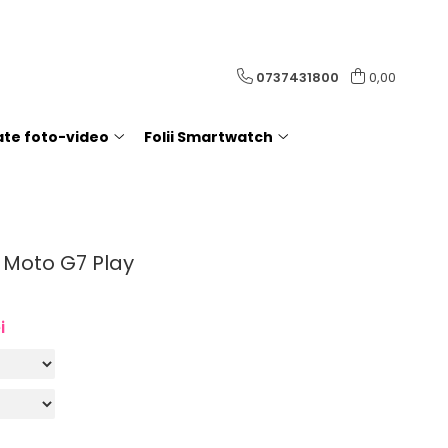
0737431800
0,00
rate foto-video
Folii Smartwatch
 Moto G7 Play
i