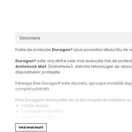
Haier
Huawei
Lexus
Skmei
Honor
HUION
Maserati
Suunto
HP
Icemobile
Mazda
The iHealth
HTC
Infinix
Mercedes-Benz
vivo
Descriere
Huawei
itel
MG
Xiaomi
Foliile de protecție
Duragon®
spun povestea stilului tău de vi
Icemobile
Lenovo
Mini Cooper
Infinix
LG
Mitsubishi
Duragon®
este una dintre cele mai avansate folii de protecți
Antishock Mat
(Antireflexie), datorita tehnologiei de absor
Intex
Microsoft
Nissan
dispozitivelor protejate.
iQOO
Motorola
Opel
Întreaga linie Duragon® este discreta, aproape invizibilă dupa 
Itel
Nokia
Peugeot
complet păstrată.
Jolla
OnePlus
Porsche
Folia Duragon® vine insotita de un kit complet de instalare ce
Kyocera
Oppo
Renault
1 x folie display
1 x șervețel microfibră
Lava
Oukitel
Seat
1 x mini spray gel
1 x mini racletă
Leeco
Plum
Skoda
Vezi mai mult
Fiecare folie este tăiată astfel încât să fie compatibilă cu mod