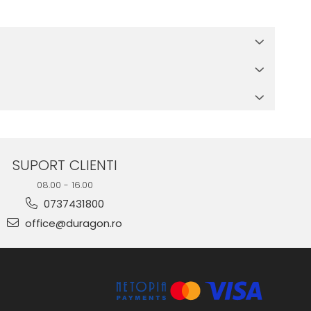
 in cutia produsului te vor ghida pas cu pas catre o instalare
e suprafata, insa dispozitivul va fi complet functional.
SUPORT CLIENTI
08.00 - 16.00
0737431800
office@duragon.ro