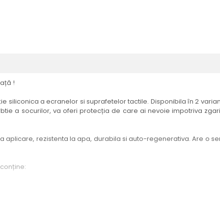
ață !
e siliconica a ecranelor si suprafetelor tactile. Disponibila în 2 vari
btie a socurilor, va oferi protecția de care ai nevoie impotriva zgari
aplicare, rezistenta la apa, durabila si auto-regenerativa. Are o sensi
 conține:
elul menționat în titlul produsului.