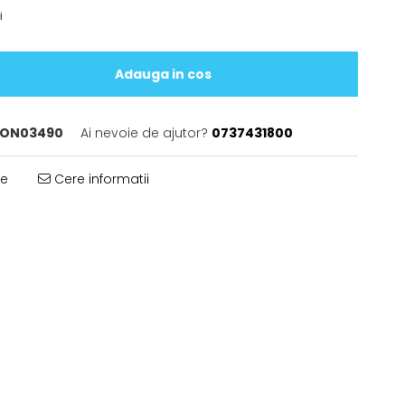
i
Adauga in cos
ON03490
Ai nevoie de ajutor?
0737431800
te
Cere informatii