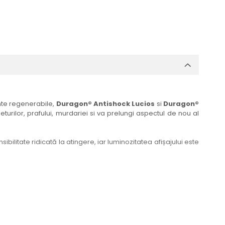
ante regenerabile,
Duragon® Antishock Lucios
si
Duragon®
eturilor, prafului, murdariei si va prelungi aspectul de nou al
bilitate ridicată la atingere, iar luminozitatea afișajului este