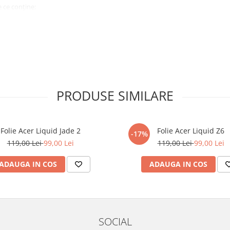
 ce conține:
ă cu modelul menționat în titlul
xperienta anterioara cu produse
PRODUSE SIMILARE
ului te vor ghida pas cu pas catre
tentie sporita in urmatoarele ore
ata, insa dispozitivul va fi complet
Folie Acer Liquid Jade 2
Folie Acer Liquid Z6
-17%
119,00 Lei
99,00 Lei
119,00 Lei
99,00 Lei
elul următor !
ADAUGA IN COS
ADAUGA IN COS
SOCIAL