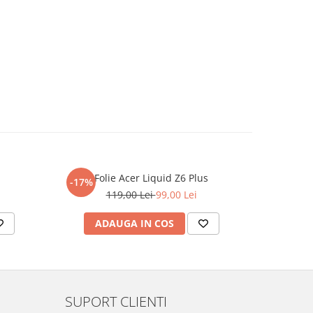
Folie Acer Liquid Z6 Plus
F
-17%
-17%
119,00 Lei
99,00 Lei
ADAUGA IN COS
AD
SUPORT CLIENTI