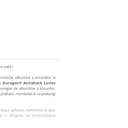
e viață !
otecție siliconica a ecranelor si
e,
Duragon® Antishock Lucios
nologiei de absorbtie a socurilor,
 prafului, murdariei si va prelungi
dupa aplicare, rezistenta la apa,
tă la atingere, iar luminozitatea