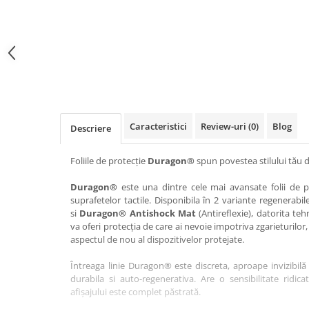
Haier
Huawei
Lexus
Skmei
Honor
HUION
Maserati
Suunto
HP
Icemobile
Mazda
The iHealth
HTC
Infinix
Mercedes-Benz
vivo
Huawei
itel
MG
Xiaomi
Icemobile
Lenovo
Mini Cooper
Caracteristici
Review-uri
(0)
Blog
Descriere
Infinix
LG
Mitsubishi
Intex
Microsoft
Nissan
Foliile de protecție
Duragon®
spun povestea stilului tău d
iQOO
Motorola
Opel
Duragon®
este una dintre cele mai avansate folii de pr
suprafetelor tactile. Disponibila în 2 variante regenerabil
Itel
Nokia
Peugeot
si
Duragon® Antishock Mat
(Antireflexie), datorita teh
Jolla
OnePlus
Porsche
va oferi protecția de care ai nevoie impotriva zgarieturilor,
aspectul de nou al dispozitivelor protejate.
Kyocera
Oppo
Renault
Întreaga linie Duragon® este discreta, aproape invizibilă 
Lava
Oukitel
Seat
durabila si auto-regenerativa. Are o sensibilitate ridica
Leeco
Plum
Skoda
afișajului este complet păstrată.