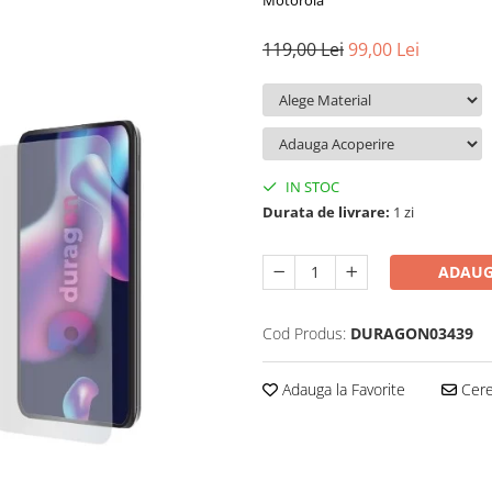
Motorola
119,00 Lei
99,00 Lei
IN STOC
Durata de livrare:
1 zi
ADAUG
Cod Produs:
DURAGON03439
Adauga la Favorite
Cere 