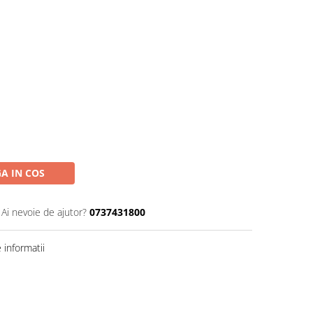
A IN COS
Ai nevoie de ajutor?
0737431800
informatii