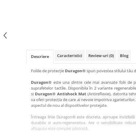
Haier
Huawei
Lexus
Skmei
Honor
HUION
Maserati
Suunto
HP
Icemobile
Mazda
The iHealth
HTC
Infinix
Mercedes-Benz
vivo
Huawei
itel
MG
Xiaomi
Icemobile
Lenovo
Mini Cooper
Caracteristici
Review-uri
(0)
Blog
Descriere
Infinix
LG
Mitsubishi
Intex
Microsoft
Nissan
Foliile de protecție
Duragon®
spun povestea stilului tău d
iQOO
Motorola
Opel
Duragon®
este una dintre cele mai avansate folii de pr
suprafetelor tactile. Disponibila în 2 variante regenerabil
Itel
Nokia
Peugeot
si
Duragon® Antishock Mat
(Antireflexie), datorita teh
Jolla
OnePlus
Porsche
va oferi protecția de care ai nevoie impotriva zgarieturilor,
aspectul de nou al dispozitivelor protejate.
Kyocera
Oppo
Renault
Întreaga linie Duragon® este discreta, aproape invizibilă 
Lava
Oukitel
Seat
durabila si auto-regenerativa. Are o sensibilitate ridica
Leeco
Plum
Skoda
afișajului este complet păstrată.