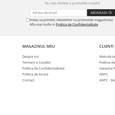
Nu rata ofertele si promotiile noastre
Panasonic
Zamolxe
Plum
ZTE
Vreau sa primesc newsletter cu promotiile magazinului.
Posh
Afla mai multe in
Politica de Confidentialitate
Qmobile
Razer
Realme
MAGAZINUL MEU
CLIENTI
Samsung
Despre noi
Metode de
Sharp
Termeni si Conditii
Politica d
Sonim
Politica de Confidentialitate
Garantia 
Politica de livrare
ANPC
Sony
Contact
ANPC - SA
T-mobile
TCL
Tecno
Ulefone