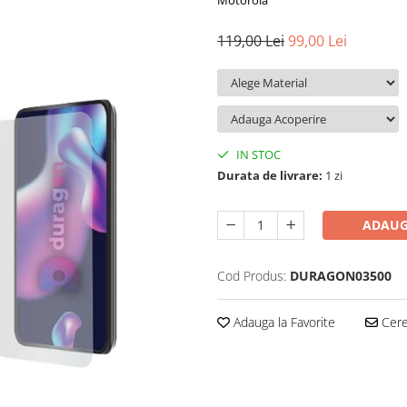
Motorola
119,00 Lei
99,00 Lei
IN STOC
Durata de livrare:
1 zi
ADAUG
Cod Produs:
DURAGON03500
Adauga la Favorite
Cere 