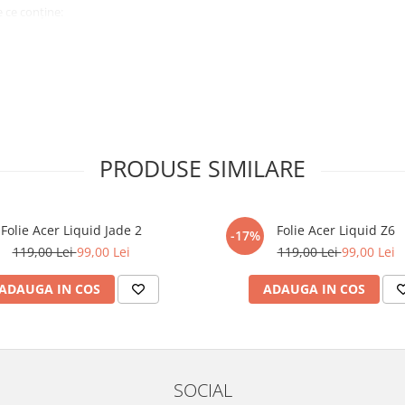
 ce conține:
ă cu modelul menționat în titlul
xperienta anterioara cu produse
PRODUSE SIMILARE
ului te vor ghida pas cu pas catre
tentie sporita in urmatoarele ore
ata, insa dispozitivul va fi complet
Folie Acer Liquid Jade 2
Folie Acer Liquid Z6
-17%
119,00 Lei
99,00 Lei
119,00 Lei
99,00 Lei
elul următor !
ADAUGA IN COS
ADAUGA IN COS
SOCIAL