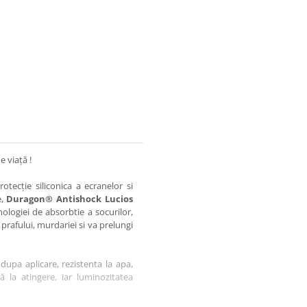
e viață !
otecție siliconica a ecranelor si
e,
Duragon® Antishock Lucios
nologiei de absorbtie a socurilor,
 prafului, murdariei si va prelungi
dupa aplicare, rezistenta la apa,
tă la atingere, iar luminozitatea