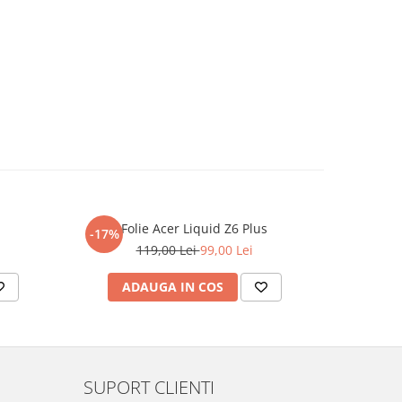
Folie Acer Liquid Z6 Plus
F
-17%
-17%
119,00 Lei
99,00 Lei
ADAUGA IN COS
AD
SUPORT CLIENTI