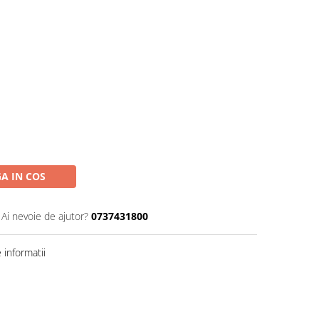
A IN COS
Ai nevoie de ajutor?
0737431800
informatii