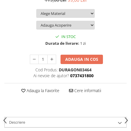
119,00 Lei
99,00 Lei
iQOO
Motorola
Opel
Itel
Nokia
Peugeot
Jolla
OnePlus
Porsche
Kyocera
Oppo
Renault
IN STOC
Lava
Oukitel
Seat
Durata de livrare:
1 zi
Leeco
Plum
Skoda
ADAUGA IN COS
Lenovo
Realme
Ssangyong
Cod Produs:
DURAGON03464
LG
Samsung
Subaru
Ai nevoie de ajutor?
0737431800
Maxwest
Sanko
Suzuki
Meizu
T-Mobile
Tesla
Adauga la Favorite
Cere informatii
Micromax
TCL
Toyota
Microsoft
Tecno
Volkswagen
Motorola
UGEE
Volvo
Descriere
Nio
Ulefone