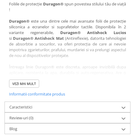
Nokia
Umidigi
Foliile de protecție
Duragon®
spun povestea stilului tău de viață
!
Nothing
verykool
Duragon®
este una dintre cele mai avansate folii de protecție
OnePlus
Vivo
siliconica a ecranelor si suprafetelor tactile. Disponibila în 2
Oppo
Vodafone
variante regenerabile,
Duragon® Antishock Lucios
si
Duragon® Antishock Mat
(Antireflexie), datorita tehnologiei
Orange
Wacom
de absorbtie a socurilor, va oferi protecția de care ai nevoie
Oukitel
Xiaomi
impotriva zgarieturilor, prafului, murdariei si va prelungi aspectul
de nou al dispozitivelor protejate.
Palm
Yezz
Întreaga linie Duragon® este discreta, aproape invizibilă dupa
Panasonic
Zamolxe
aplicare, rezistenta la apa, durabila si auto-regenerativa. Are o
Plum
ZTE
sensibilitate ridicată la atingere, iar luminozitatea afișajului este
complet păstrată.
VEZI MAI MULT
Posh
Informatii conformitate produs
Folia Duragon® vine insotita de un kit complet de instalare ce
Qmobile
conține:
Razer
Caracteristici
1 x folie display
1 x șervețel microfibră
Realme
Review-uri
(0)
1 x mini spray gel
Samsung
1 x mini racletă
Blog
Fiecare folie este tăiată astfel încât să fie compatibilă cu modelul
Sharp