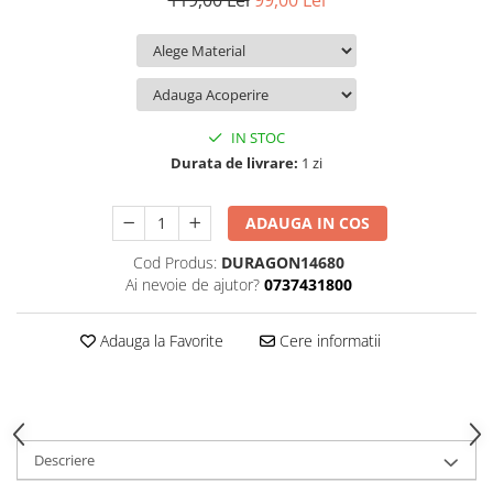
119,00 Lei
99,00 Lei
iQOO
Motorola
Opel
Itel
Nokia
Peugeot
Jolla
OnePlus
Porsche
Kyocera
Oppo
Renault
IN STOC
Lava
Oukitel
Seat
Durata de livrare:
1 zi
Leeco
Plum
Skoda
ADAUGA IN COS
Lenovo
Realme
Ssangyong
Cod Produs:
DURAGON14680
LG
Samsung
Subaru
Ai nevoie de ajutor?
0737431800
Maxwest
Sanko
Suzuki
Meizu
T-Mobile
Tesla
Adauga la Favorite
Cere informatii
Micromax
TCL
Toyota
Microsoft
Tecno
Volkswagen
Motorola
UGEE
Volvo
Descriere
Nio
Ulefone