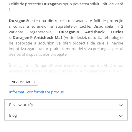
Nokia
Umidigi
Foliile de protecție
Duragon®
spun povestea stilului tău de viață
!
Nothing
verykool
Duragon®
este una dintre cele mai avansate folii de protecție
OnePlus
Vivo
siliconica a ecranelor si suprafetelor tactile. Disponibila în 2
Oppo
Vodafone
variante regenerabile,
Duragon® Antishock Lucios
si
Duragon® Antishock Mat
(Antireflexie), datorita tehnologiei
Orange
Wacom
de absorbtie a socurilor, va oferi protecția de care ai nevoie
Oukitel
Xiaomi
impotriva zgarieturilor, prafului, murdariei si va prelungi aspectul
de nou al dispozitivelor protejate.
Palm
Yezz
Întreaga linie Duragon® este discreta, aproape invizibilă dupa
Panasonic
Zamolxe
aplicare, rezistenta la apa, durabila si auto-regenerativa. Are o
Plum
ZTE
sensibilitate ridicată la atingere, iar luminozitatea afișajului este
complet păstrată.
VEZI MAI MULT
Posh
Informatii conformitate produs
Folia Duragon® vine insotita de un kit complet de instalare ce
Qmobile
conține:
Razer
Review-uri
1 x folie display
(0)
1 x șervețel microfibră
Realme
Blog
1 x mini spray gel
Samsung
1 x mini racletă
Fiecare folie este tăiată astfel încât să fie compatibilă cu modelul
Sharp