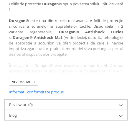
Nokia
Umidigi
Foliile de protecție
Duragon®
spun povestea stilului tău de viață
!
Nothing
verykool
Duragon®
este una dintre cele mai avansate folii de protecție
OnePlus
Vivo
siliconica a ecranelor si suprafetelor tactile. Disponibila în 2
Oppo
Vodafone
variante regenerabile,
Duragon® Antishock Lucios
si
Duragon® Antishock Mat
(Antireflexie), datorita tehnologiei
Orange
Wacom
de absorbtie a socurilor, va oferi protecția de care ai nevoie
Oukitel
Xiaomi
impotriva zgarieturilor, prafului, murdariei si va prelungi aspectul
de nou al dispozitivelor protejate.
Palm
Yezz
Întreaga linie Duragon® este discreta, aproape invizibilă dupa
Panasonic
Zamolxe
aplicare, rezistenta la apa, durabila si auto-regenerativa. Are o
Plum
ZTE
sensibilitate ridicată la atingere, iar luminozitatea afișajului este
complet păstrată.
VEZI MAI MULT
Posh
Informatii conformitate produs
Folia Duragon® vine insotita de un kit complet de instalare ce
Qmobile
conține:
Razer
Review-uri
1 x folie display
(0)
1 x șervețel microfibră
Realme
Blog
1 x mini spray gel
Samsung
1 x mini racletă
Fiecare folie este tăiată astfel încât să fie compatibilă cu modelul
Sharp