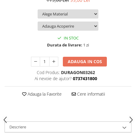
119,00 Lei
99,00 Lei
iQOO
Motorola
Opel
Itel
Nokia
Peugeot
Jolla
OnePlus
Porsche
Kyocera
Oppo
Renault
IN STOC
Lava
Oukitel
Seat
Durata de livrare:
1 zi
Leeco
Plum
Skoda
ADAUGA IN COS
Lenovo
Realme
Ssangyong
Cod Produs:
DURAGON03262
LG
Samsung
Subaru
Ai nevoie de ajutor?
0737431800
Maxwest
Sanko
Suzuki
Meizu
T-Mobile
Tesla
Adauga la Favorite
Cere informatii
Micromax
TCL
Toyota
Microsoft
Tecno
Volkswagen
Motorola
UGEE
Volvo
Descriere
Nio
Ulefone