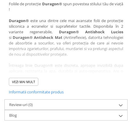
Nokia
Umidigi
Foliile de protecție
Duragon®
spun povestea stilului tău de viață
!
Nothing
verykool
Duragon®
este una dintre cele mai avansate folii de protecție
OnePlus
Vivo
siliconica a ecranelor si suprafetelor tactile. Disponibila în 2
Oppo
Vodafone
variante regenerabile,
Duragon® Antishock Lucios
si
Duragon® Antishock Mat
(Antireflexie), datorita tehnologiei
Orange
Wacom
de absorbtie a socurilor, va oferi protecția de care ai nevoie
Oukitel
Xiaomi
impotriva zgarieturilor, prafului, murdariei si va prelungi aspectul
de nou al dispozitivelor protejate.
Palm
Yezz
Întreaga linie Duragon® este discreta, aproape invizibilă dupa
Panasonic
Zamolxe
aplicare, rezistenta la apa, durabila si auto-regenerativa. Are o
Plum
ZTE
sensibilitate ridicată la atingere, iar luminozitatea afișajului este
complet păstrată.
VEZI MAI MULT
Posh
Informatii conformitate produs
Folia Duragon® vine insotita de un kit complet de instalare ce
Qmobile
conține:
Razer
Review-uri
1 x folie display
(0)
1 x șervețel microfibră
Realme
Blog
1 x mini spray gel
Samsung
1 x mini racletă
Fiecare folie este tăiată astfel încât să fie compatibilă cu modelul
Sharp