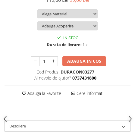
119,00 Lei
99,00 Lei
iQOO
Motorola
Opel
Itel
Nokia
Peugeot
Jolla
OnePlus
Porsche
Kyocera
Oppo
Renault
IN STOC
Lava
Oukitel
Seat
Durata de livrare:
1 zi
Leeco
Plum
Skoda
ADAUGA IN COS
Lenovo
Realme
Ssangyong
Cod Produs:
DURAGON03277
LG
Samsung
Subaru
Ai nevoie de ajutor?
0737431800
Maxwest
Sanko
Suzuki
Meizu
T-Mobile
Tesla
Adauga la Favorite
Cere informatii
Micromax
TCL
Toyota
Microsoft
Tecno
Volkswagen
Motorola
UGEE
Volvo
Descriere
Nio
Ulefone